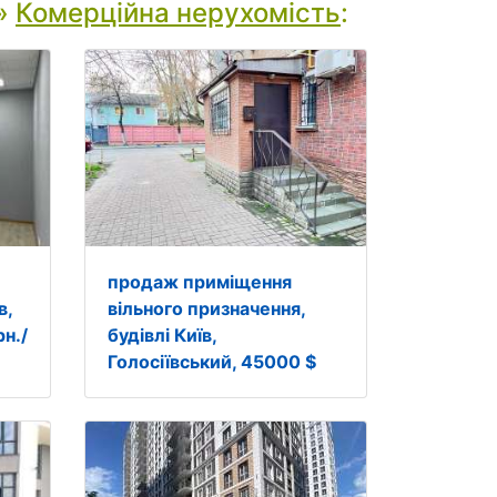
»
Комерційна нерухомість
:
продаж приміщення
в,
вільного призначення,
рн./
будівлі Київ,
Голосіївський, 45000 $