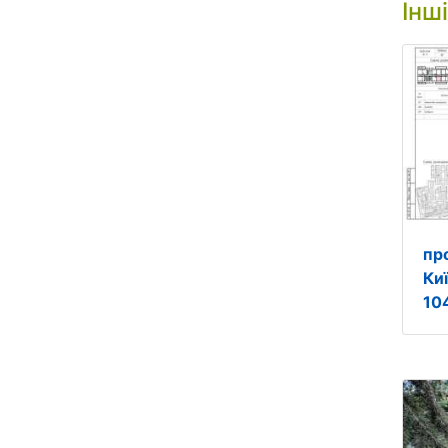
Інш
пр
Киї
10