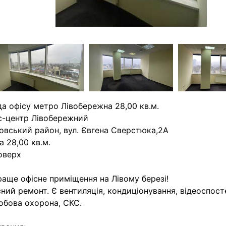
а офісу метро Лівобережна 28,00 кв.м.
с-центр Лівобережний
овський район, вул. Євгена Сверстюка,2А
 28,00 кв.м.
оверх
аще офісне приміщення на Лівому березі!
ний ремонт. Є вентиляція, кондиціонування, відеоспос
обова охорона, СКС.