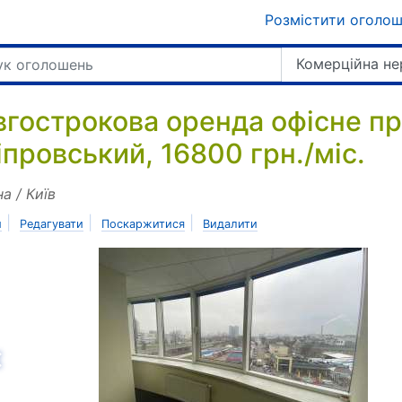
Розмістити оголо
Комерційна не
вгострокова оренда офісне пр
іпровський, 16800 грн./міс.
на / Київ
|
|
|
и
Редагувати
Поскаржитися
Видалити
азад