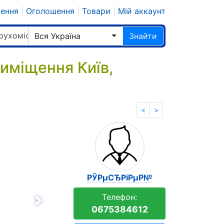
шення
|
Оголошення
|
Товари
|
Мій аккаунт
рухомість
Вся Україна
Знайти
иміщення Київ,
<
>
РЎРµСЂРіРµР№
Телефон:
Вперёд
0675384612