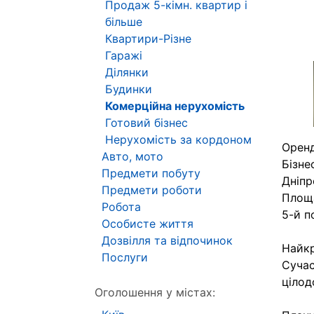
Продаж 5-кімн. квартир і
більше
Квартири-Різне
Гаражі
Ділянки
Будинки
Комерційна нерухомість
Готовий бізнес
Нерухомість за кордоном
Оренд
Авто, мото
Бізне
Предмети побуту
Дніпр
Предмети роботи
Площа
Робота
5-й п
Особисте життя
Дозвілля та відпочинок
Найкр
Послуги
Сучас
цілод
Оголошення у містах: