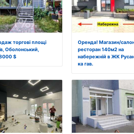
одаж торгові площі
Оренда! Магазин/сало
їв, Оболонський,
ресторан 140м2 на
8000 $
набережній в ЖК Руса
ка гав.