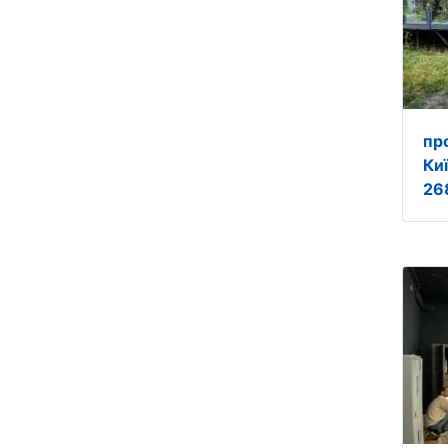
пр
Ки
26