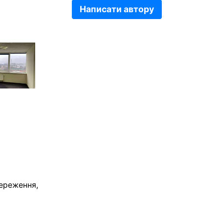
Написати автору
тереження,