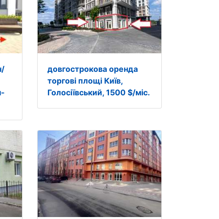
н/
довгострокова оренда
торгові площі Київ,
н-
Голосіївський, 1500 $/міс.