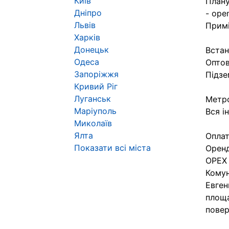
Київ
Плану
Дніпро
- ope
Львів
Примі
Харків
Донецьк
Встан
Одеса
Оптов
Запоріжжя
Підзе
Кривий Ріг
Луганськ
Метро
Маріуполь
Вся і
Миколаїв
Ялта
Оплат
Показати всі міста
Оренд
ОРЕХ 
Комун
Евген
площа
повер