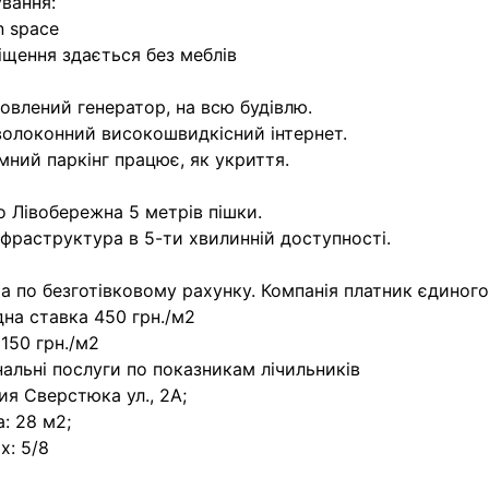
вання:
n space
щення здається без меблів
овлений генератор, на всю будівлю.
олоконний високошвидкісний інтернет.
мний паркінг працює, як укриття.
 Лівобережна 5 метрів пішки.
нфраструктура в 5-ти хвилинній доступності.
а по безготівковому рахунку. Компанія платник єдиного
на ставка 450 грн./м2
150 грн./м2
альні послуги по показникам лічильників
ия Сверстюка ул., 2А;
: 28 м2;
х: 5/8