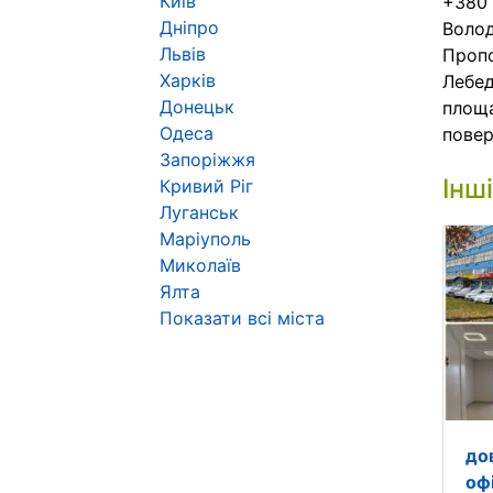
Київ
+380 
Дніпро
Воло
Львів
Пропо
Харків
Лебед
Донецьк
площа
Одеса
повер
Запоріжжя
Інш
Кривий Ріг
Луганськ
Маріуполь
Миколаїв
Ялта
Показати всі міста
до
оф