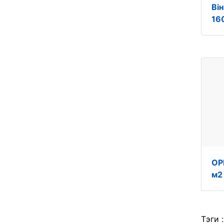
Ві
160
ОР
м2
Тэги 