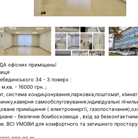
А офісних приміщень!
ниця
Лебединського 34 - 3 поверх :
 м.кв. - 16000 грн. ;
т, система кондиціонування,парковка,поштомат, кімнат
чинку,кавярня самообслуговування,індивідуальні лічиль
оване приміщення ( електроенергії, газопостачання),о
днане - безпечне бомбосховище , вхід за безконтактни
ше. ВСІ УМОВИ для комфортного та затишного простору