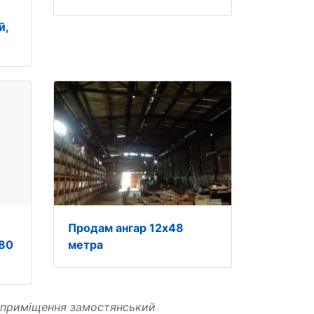
й,
Продам ангар 12х48
(80
метра
приміщення замостянський