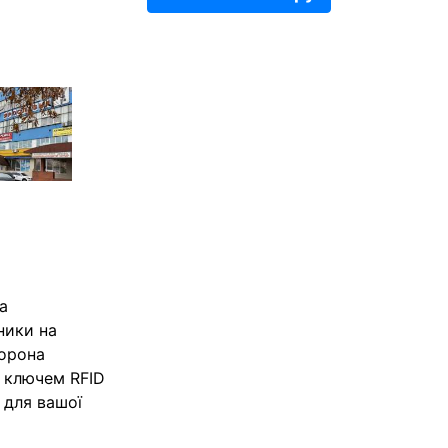
а
ники на
хорона
м ключем RFID
 для вашої