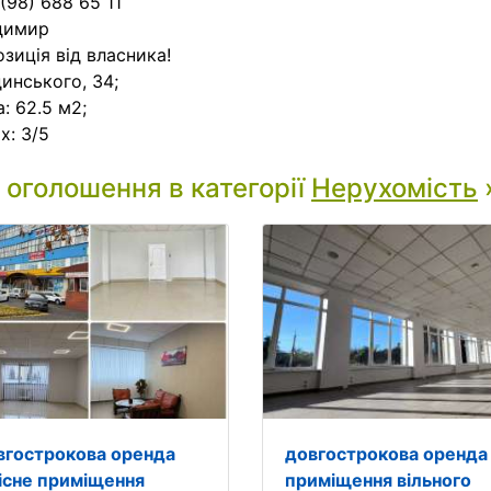
(98) 688 65 11
димир
зиція від власника!
инського, 34;
: 62.5 м2;
х: 3/5
і оголошення в категорії
Нерухомість
вгострокова оренда
довгострокова оренда
існе приміщення
приміщення вільного