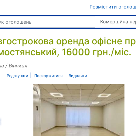
Розмістити оголо
Комерційна не
вгострокова оренда офісне п
мостянський, 16000 грн./міс.
на / Вінниця
|
|
|
и
Редагувати
Поскаржитися
Видалити
азад