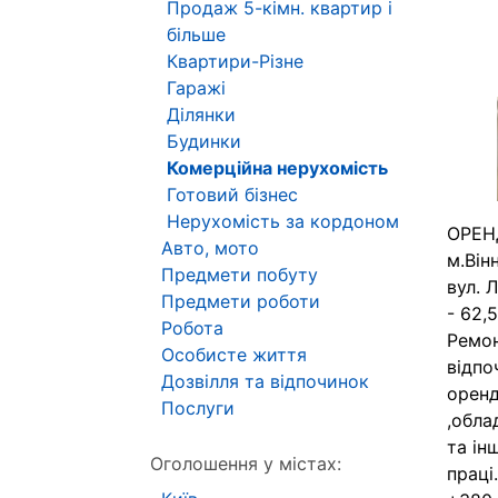
Продаж 5-кімн. квартир і
більше
Квартири-Різне
Гаражі
Ділянки
Будинки
Комерційна нерухомість
Готовий бізнес
Нерухомість за кордоном
ОРЕНД
Авто, мото
м.Він
Предмети побуту
вул. 
Предмети роботи
- 62,5
Робота
Ремон
Особисте життя
відпо
Дозвілля та відпочинок
оренд
Послуги
,обла
та ін
Оголошення у містах:
праці.