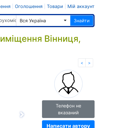
шення
|
Оголошення
|
Товари
|
Мій аккаунт
рухомість
Вся Україна
Знайти
риміщення Вінниця,
<
>
Телефон не
вказаний
Вперёд
Написати автору