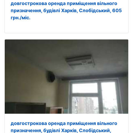
довгострокова оренда приміщення вільного
призначення, будівлі Харків, Слобідський, 605
грн./міс.
довгострокова оренда приміщення вільного
призначення, будівлі Харків, Слобідський,