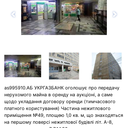
Назад
Впе
as995910.АБ УКРГАЗБАНК оголошує про передачу
нерухомого майна в оренду на аукціоні, а саме
щодо укладання договору оренди (тимчасового
платного користування) Частина нежитлового
приміщення №49, площею 1,0 кв. м, що знаходяться
на першому поверсі нежитлової будівлі літ. А-8,