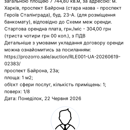
загальною площею 7 744,80 кв.м, за адресою: м.
Харків, проспект Байрона (стара назва - проспект
Героїв Сталінграда), буд. 23-А. (для розміщення
банкомату), відповідно до Схеми меж оренди.
Стартова орендна плата, грн./міс - 304,00 грн
(триста чотири грн 00 коп.), з ПДВ
Детальніше з умовами укладання договору оренди
можна ознайомитись за посиланням:
https://prozorro.sale/auction/RLE001-UA-20260619-
02383/
проспект Байрона, 23а;
площа: 1 м2;
об’єкт сфери послуг, кількість приміщень: 1;
поверх: 1/8
Дата:
Понеділок, 22 Червня 2026