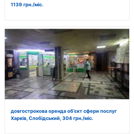
1139 грн./міс.
довгострокова оренда об’єкт сфери послуг
Харків, Слобідський, 304 грн./міс.