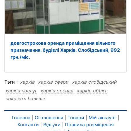
довгострокова оренда приміщення вільного
призначення, будівлі Харків, Слобідський, 992
грн./міс.
Тэги :
харків
харків сфери
харків слобідський
харків послуг
харків оренда
харків об’єкт
показать больше
харків довгострокова
харків грн міс
харків 304
харків 304 сфери
харків 304 слобідський
харків 304 послуг
харків 304 оренда
Головна
|
Оголошення
|
Товари
|
Мій аккаунт
|
Контакти
|
Відгуки
|
Правила розміщення
харків 304 об’єкт
харків 304 довгострокова