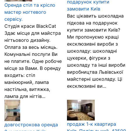
подарунок купити
Оренда стіл та крісло
замовити Київ
мастер ногтевого
Вас цікавить шоколадна
сервісу.
підкова на подарунок
Студія краси BlackCat
купити замовити Київ?
Здає місце для майстра
Ми пропонуємо кращі
нігтьового дизайну.
ексклюзивні вироби з
Оплата за весь місяць.
шоколаду: шоколадні
Комунальні послуги Ви
цукерки, фігурки з
не платите. Одне робоче
шоколаду та інші вироби
місце за Вами. В оренду
виробництва Львівської
входить: стіл
майстерні шоколаду. Ці
манікюрний, лампа
ексклюзивні ви...
настільна, витяжка,
лампа для нігтів...
продаж 1-к квартира
довгострокова оренда