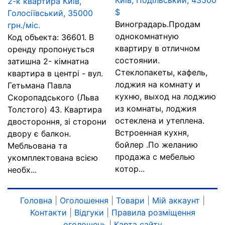
Київ, Подільський, 43500
2-к квартира Київ,
$
Голосіївський, 35000
Виноградарь.Продам
грн./міс.
однокомнатную
Код объекта: 36601. В
квартиру в отличном
оренду пропонується
состоянии.
затишна 2- кімнатна
Стеклопакеты, кафель,
квартира в центрі - вул.
лоджия на комнату и
Гетьмана Павла
кухню, выход на лоджию
Скоропадського (Льва
из комнаты, лоджия
Толстого) 43. Квартира
остеклена и утеплена.
двостороння, зі сторони
Встроенная кухня,
двору є балкон.
бойлер .По желанию
Мебльована та
продажа с мебелью
укомплектована всією
котор...
необх...
Головна
|
Оголошення
|
Товари
|
Мій аккаунт
|
Контакти
|
Відгуки
|
Правила розміщення
оголошень
|
Карта сайту