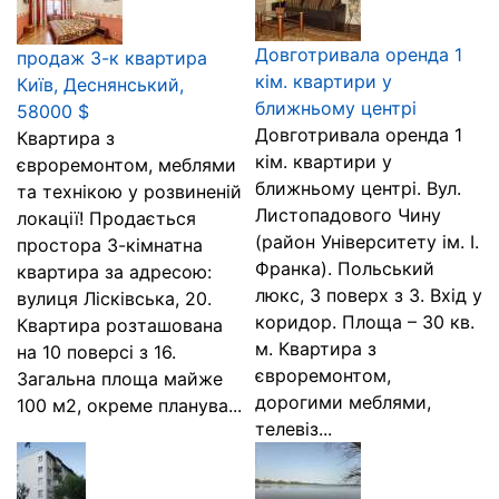
Довготривала оренда 1
продаж 3-к квартира
кім. квартири у
Київ, Деснянський,
ближньому центрі
58000 $
Довготривала оренда 1
Квартира з
кім. квартири у
євроремонтом, меблями
ближньому центрі. Вул.
та технікою у розвиненій
Листопадового Чину
локації! Продається
(район Університету ім. І.
простора 3-кімнатна
Франка). Польський
квартира за адресою:
люкс, 3 поверх з 3. Вхід у
вулиця Лісківська, 20.
коридор. Площа – 30 кв.
Квартира розташована
м. Квартира з
на 10 поверсі з 16.
євроремонтом,
Загальна площа майже
дорогими меблями,
100 м2, окреме планува...
телевіз...