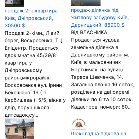
продаж ділянка під
продаж 2-к квартира
житлову забудову Київ,
Київ, Дніпровський,
Дарницький, 86900 $
30500 $
Від ВЛАСНИКА
Продаж 2-кімн., Лівий
Продається чудова
берег, Воскресенка, ТЦ
земельна ділянка в
Епіцентр. Продається
Дарницькому районі м.
двокімнатна 45/29/8
Київ, в мальовничих
квартира у
Бортничах, на вулиці
Дніпровському
Тараса Шевченка, 14.
районі,мікрорайлн
Загальна площа 16 соток,
Воскресенка вул. Ірини
розділена на дві окремі
Бекешкіної 16 ( б.
ділянки по 6 та 10 соток.
Карбишева ), 5/5, вікна у
Кадастрові номери: 80...
двір, поруч школа,
дитсадок,су...
Шоколадна підкова на