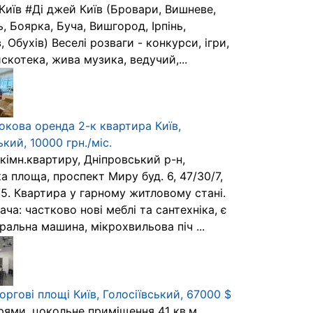
Київ #Ді джей Київ (Бровари, Вишневе,
, Боярка, Буча, Вишгород, Ірпінь,
, Обухів) Веселі розваги - конкурси, ігри,
искотека, жива музика, ведучий,...
окова оренда 2-к квартира Київ,
кий, 10000 грн./міс.
кімн.квартиру, Дніпровський р-н,
 площа, проспект Миру буд. 6, 47/30/7,
/5. Квартира у гарному житловому стані.
ча: частково нові меблі та сантехніка, є
ральна машина, мікрохвильова піч ...
ргові площі Київ, Голосіївський, 67000 $
рями, цокольне приміщення 41 кв.м,