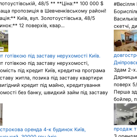
лотоустівській, 48/5 ** **Ціна:** 100 000 $
#Весілля 
аща пропозиція в Шевченківському районі!
Бориспіль
ація:** Київ, вул. Золотоустівська, 48/5
Васильків
инок:** 12 поверхів, квар...
скетчі, д
довгостр
т готівкою під заставу нерухомості Київ.
Дніпровсь
т готівкою під заставу нерухомості,
Здам 2-х.
омість під кредит Київ, кредитна програма
Дарницька
аставу житла, позика під заставу квартири
поверх 5
 вигідний кредит під майно, кредитування
Перша зда
омості без банку, швидкий займ під заставу
бойлер, п
продаж то
строкова оренда 4-к будинок Київ,
З оренда
нський, 30000 грн./міс.