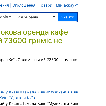
шення
|
Оголошення
|
Товари
|
Мій аккаунт
горія
Вся Україна
Знайти
окова оренда кафе
й 73600 грнміс не
ран Київ Соломянський 73600 грнміс не
ий у Києві #Тамада Київ #Музиканти Київ
Київ #Ді джей Київ
ий у Києві #Тамада Київ #Музиканти Київ