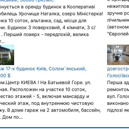
нежитлови
нується в оренду будинок в Кооперативі
зручне р
билець Урочище Наталка, озеро Міністерка!
лічильник
янка 10 соток, альтанка, сад, місце для
(автоном
и. Будинок 3 поверховий, 4 кімнати, 3 с/
"Європейс
 . Перший поверх - передпокій, велика
...
ж 17-к будинок Київ, Солом`янський,
довгостр
00 $
Голосіївс
ом.Центр КИЕВА ! На Батыевой Горе. ул.
Перша зд
ая. Расположен на участке 10 соток,
ремонтом
ество этажей - 5, включая мансарду и
вул. Голо
ческий этаж, под внутреннюю чистовую
виконано
ку. В доме гараж на 2 автомобиля, бассейн,
підлозі я
. Дом по...