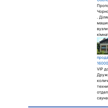
Пропо
Чорно
. Діл
машин
вузли
кімнат
прода
16000
VIP д
Дружн
колич
техни
отдел
сауна