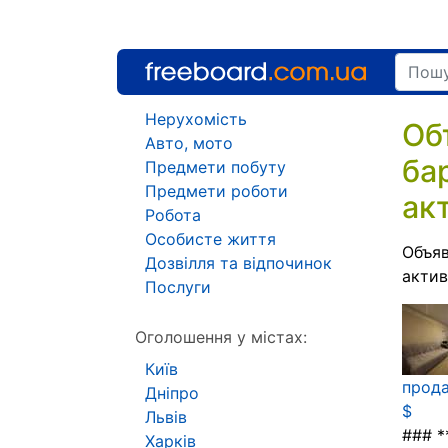
Нерухомість
Об
Авто, мото
ба
Предмети побуту
Предмети роботи
ак
Робота
Особисте життя
Объяв
Дозвілля та відпочинок
акти
Послуги
Оголошення у містах:
Київ
прода
Дніпро
$
Львів
### *
Харків