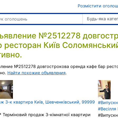
Розмістити оголо
Будь-яка кате
ъявление №2512278 довгостр
р ресторан Київ Соломянськи
тивно.
ление №2512278 довгострокова оренда кафе бар ресто
вно.
Найти похожие объявления
.
ж 3-к квартира Київ, Шевченківський, 99999
#Випускн
#Весілля 
* Терміновий продаж 3-кімнатної квартири
#Випускн