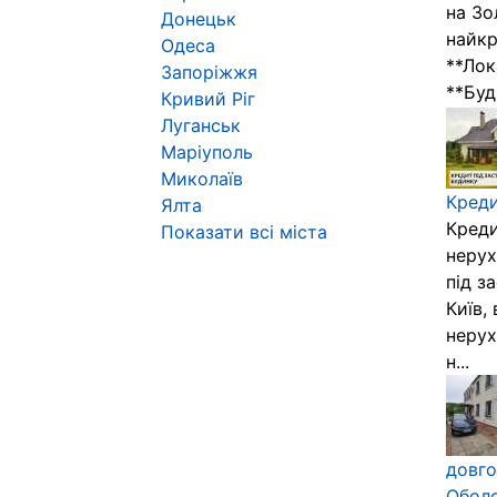
на Зо
Донецьк
найкр
Одеса
**Лок
Запоріжжя
**Буд
Кривий Ріг
Луганськ
Маріуполь
Миколаїв
Креди
Ялта
Креди
Показати всі міста
нерух
під з
Київ,
нерух
н...
довго
Оболо