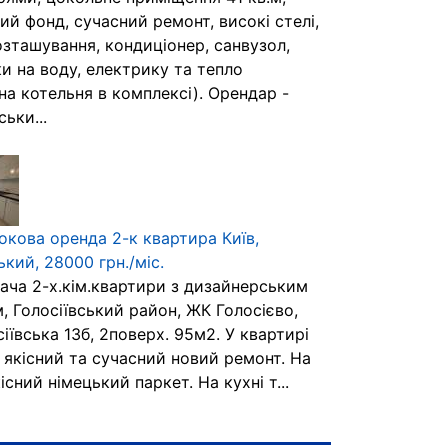
й фонд, сучасний ремонт, високі стелі,
озташування, кондиціонер, санвузол,
и на воду, електрику та тепло
на котельня в комплексі). Орендар -
ьки...
окова оренда 2-к квартира Київ,
ький, 28000 грн./міс.
ача 2-х.кім.квартири з дизайнерським
, Голосіївський район, ЖК Голосієво,
сіївська 13б, 2поверх. 95м2. У квартирі
 якісний та сучасний новий ремонт. На
кісний німецький паркет. На кухні т...