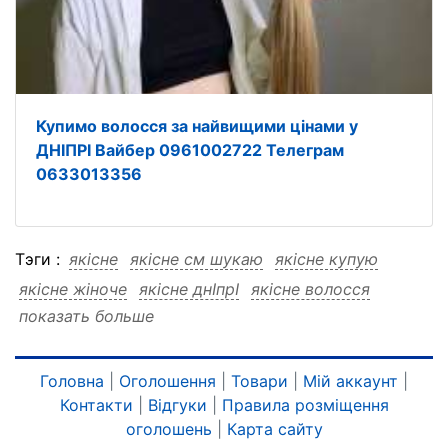
Купимо волосся за найвищими цінами у
ДНІПРІ Вайбер 0961002722 Телеграм
0633013356
Тэги :
якісне
якісне см шукаю
якісне купую
якісне жіноче
якісне днІпрІ
якісне волосся
показать больше
якісне від
якісне Viber
якісне Telegram
якісне 0961002722
якісне 0633013356
якісне 0633013356 см шукаю
Головна
|
Оголошення
|
Товари
|
Мій аккаунт
|
Контакти
|
Відгуки
|
Правила розміщення
якісне 0633013356 купую
оголошень
|
Карта сайту
якісне 0633013356 жіноче