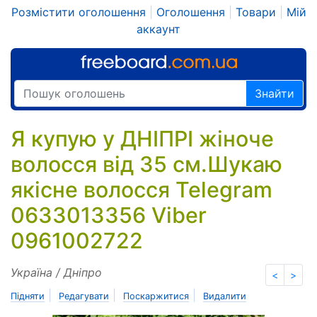
Розмістити оголошення
|
Оголошення
|
Товари
|
Мій
аккаунт
Знайти
Я купую у ДНІПРІ жіноче
волосся від 35 см.Шукаю
якісне волосся Telegram
0633013356 Viber
0961002722
Україна / Дніпро
<
>
|
|
|
Підняти
Редагувати
Поскаржитися
Видалити