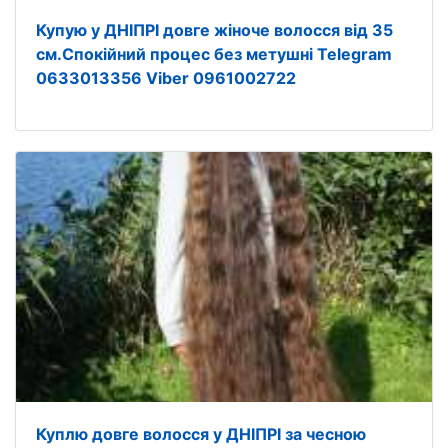
Купую у ДНІПРІ довге жіноче волосся від 35
см.Спокійний процес без метушні Telegram
0633013356 Viber 0961002722
Куплю довге волосся у ДНІПРІ за чесною