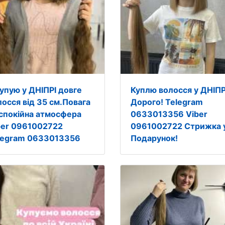
купую у ДНІПРІ довге
Куплю волосся у ДНІПР
лосся від 35 см.Повага
Дорого! Telegram
 спокійна атмосфера
0633013356 Viber
ber 0961002722
0961002722 Стрижка 
legram 0633013356
Подарунок!