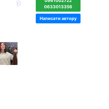
0961002722
Вперёд
0633013356
Написати автору