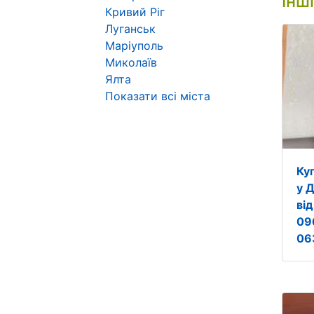
Інш
Кривий Ріг
Луганськ
Маріуполь
Миколаїв
Ялта
Показати всі міста
Ку
у Д
ві
09
06