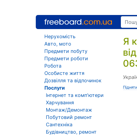
Нерухомість
Я 
Авто, мото
ві
Предмети побуту
Предмети роботи
06
Робота
Особисте життя
Украї
Дозвілля та відпочинок
Послуги
Піднят
Інтернет та комп'ютери
Харчування
Монтаж/Демонтаж
Побутовий ремонт
Сантехніка
Будівництво, ремонт