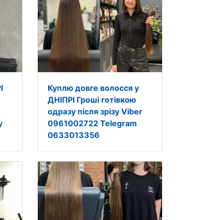
І
Куплю довге волосся у
ДНІПРІ Гроші готівкою
одразу після зрізу Viber
у
0961002722 Telegram
0633013356