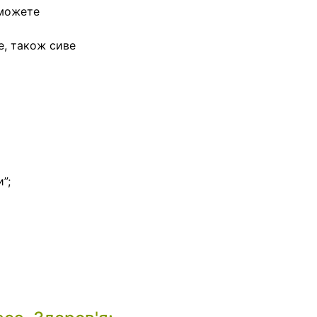
 можете
е, також сиве
”;