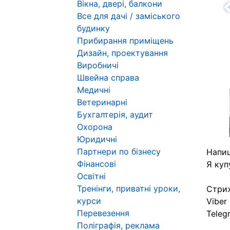
Вікна, двері, балкони
Н
Все для дачі / заміського
будинку
Прибирання приміщень
Дизайн, проектування
Виробничі
Швейна справа
Медичні
Ветеринарні
Бухгалтерія, аудит
Охорона
Юридичні
Партнери по бізнесу
Напиш
Фінансові
Я куп
Освітні
Тренінги, приватні уроки,
Стриж
курси
Viber
Перевезення
Teleg
Поліграфія, реклама