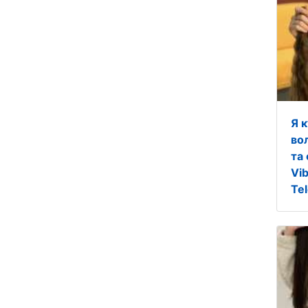
Я 
во
та
Vi
Te