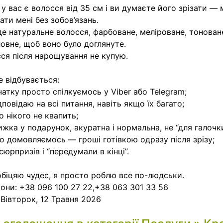
у вас є волосся від 35 см і ви думаєте його зрізати —
ати мені без зобов’язань.
де натуральне волосся, фарбоване, меліроване, тонован
овне, щоб воно було доглянуте.
ся після нарощування не купую.
е відбувається:
чатку просто спілкуємось у Viber або Telegram;
ідповідаю на всі питання, навіть якщо їх багато;
то нікого не квапить;
ижка у подарунок, акуратна і нормальна, не “для галочки
о домовляємось — гроші готівкою одразу після зрізу;
 сюрпризів і “передумали в кінці”.
обіцяю чудес, я просто роблю все по-людськи.
они: +38 096 100 27 22,+38 063 301 33 56
:
Вівторок, 12 Травня 2026