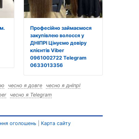
м.
Професійно займаємося
закупівлею волосся у
ДНІПРІ Цінуємо довіру
клієнтів Viber
0961002722 Telegram
0633013356
ую
чесно я довге
чесно я днІпрІ
ber
чесно я Telegram
356 роблю
чесно я 0633013356 питання
о я 0633013356 днІпрІ
 я 0633013356 відповідаю
ння оголошень
|
Карта сайту
сно я 0633013356 0961002722
роблю