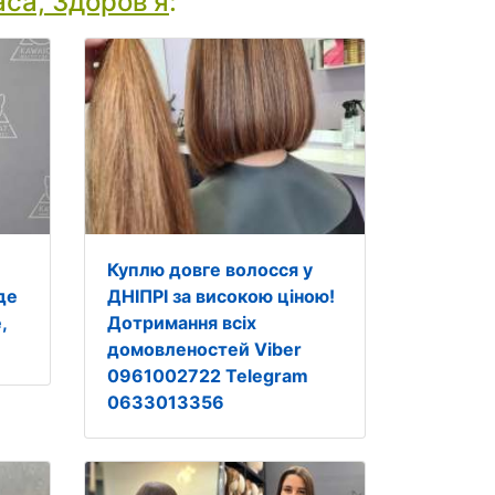
са, Здоров'я
:
Куплю довге волосся у
де
ДНІПРІ за високою ціною!
,
Дотримання всіх
домовленостей Viber
0961002722 Telegram
0633013356