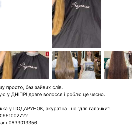
азад
у просто, без зайвих слів.
ую у ДНІПРІ довге волосся і роблю це чесно.
ка у ПОДАРУНОК, акуратна і не “для галочки”!
 0961002722
ram 0633013356