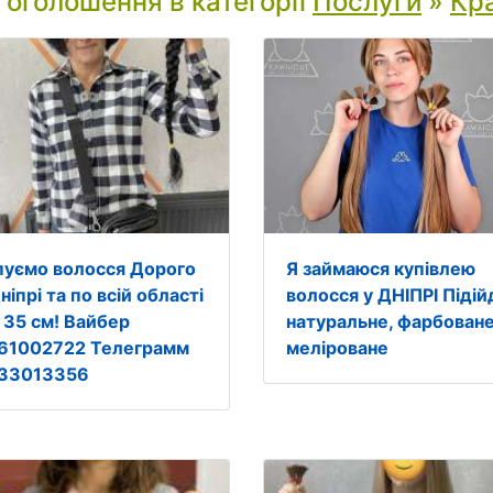
і оголошення в категорії
Послуги
»
Кра
пуємо волосся Дорого
Я займаюся купівлею
ніпрі та по всій області
волосся у ДНІПРІ Підій
д 35 см! Вайбер
натуральне, фарбоване
61002722 Телеграмм
меліроване
33013356