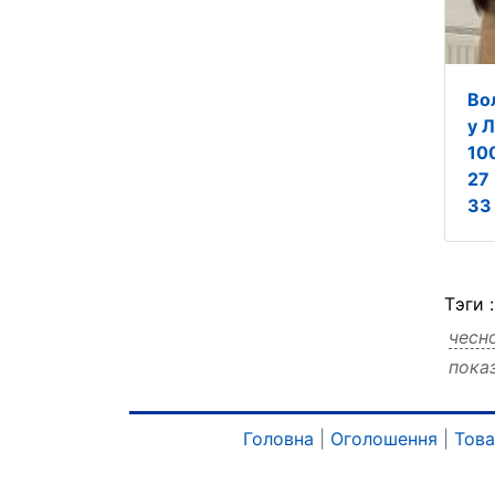
Во
у 
10
27
33
Тэги 
чесно
пока
чесн
чесн
чесн
Головна
|
Оголошення
|
Тов
чесн