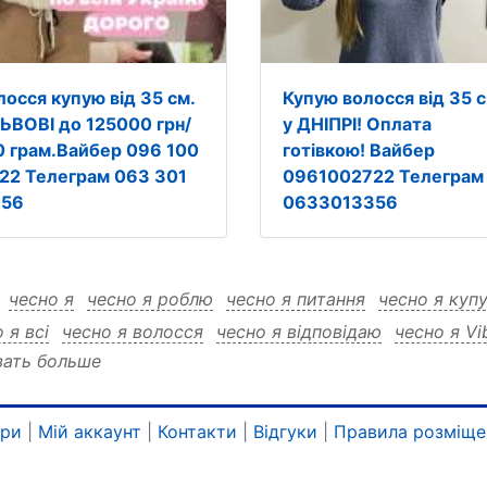
лосся купую від 35 см.
Купую волосся від 35 с
ЛЬВОВІ до 125000 грн/
у ДНІПРІ! Оплата
0 грам.Вайбер 096 100
готівкою! Вайбер
 22 Телеграм 063 301
0961002722 Телеграм
 56
0633013356
:
чесно я
чесно я роблю
чесно я питання
чесно я куп
 я всі
чесно я волосся
чесно я відповідаю
чесно я Vi
зать больше
о я 0961002722
чесно я 0633013356
чесно я 0633013
о я 0633013356 купую
чесно я 0633013356 довге
чесн
о я 0633013356 всі
чесно я 0633013356 волосся
чесно
ари
|
Мій аккаунт
|
Контакти
|
Відгуки
|
Правила розміще
о я 0633013356 Viber
чесно я 0633013356 Telegram
че