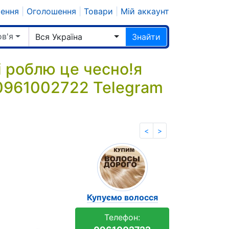
шення
|
Оголошення
|
Товари
|
Мій аккаунт
ов'я
Вся Україна
Знайти
і роблю це чесно!я
r 0961002722 Telegram
<
>
Купуємо волосся
Телефон: