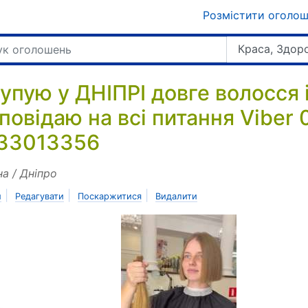
Розмістити оголо
Краса, Здор
купую у ДНІПРІ довге волосся 
дповідаю на всі питання Vibe
33013356
на / Дніпро
|
|
|
и
Редагувати
Поскаржитися
Видалити