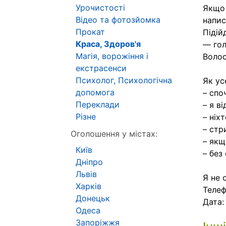
Урочистості
Якщо 
Відео та фотозйомка
напис
Прокат
Підій
Краса, Здоров'я
— гол
Магія, ворожіння і
Волос
екстрасенси
Психолог, Психологічна
Як ус
допомога
– спо
Переклади
– я в
Різне
– ніх
– стр
Оголошення у містах:
– якщ
Київ
– без
Дніпро
Львів
Я не 
Харків
Телеф
Донецьк
Дата
Одеса
Запоріжжя