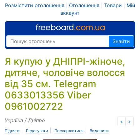
Розмістити оголошення
|
Оголошення
|
Товари
|
Мій
аккаунт
Знайти
Я купую у ДНІПРІ-жіноче,
дитяче, чоловіче волосся
від 35 см. Telegram
0633013356 Viber
0961002722
Україна / Дніпро
<
>
|
|
|
Підняти
Редагувати
Поскаржитися
Видалити