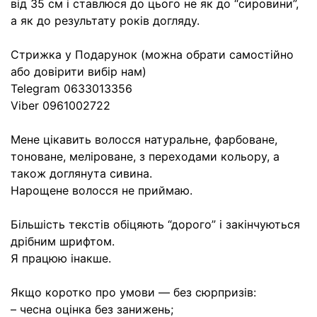
від 35 см і ставлюся до цього не як до “сировини”,
а як до результату років догляду.
Стрижка у Подарунок (можна обрати самостійно
або довірити вибір нам)
Telegram 0633013356
Viber 0961002722
Мене цікавить волосся натуральне, фарбоване,
тоноване, меліроване, з переходами кольору, а
також доглянута сивина.
Нарощене волосся не приймаю.
Більшість текстів обіцяють “дорого” і закінчуються
дрібним шрифтом.
Я працюю інакше.
Якщо коротко про умови — без сюрпризів:
– чесна оцінка без занижень;