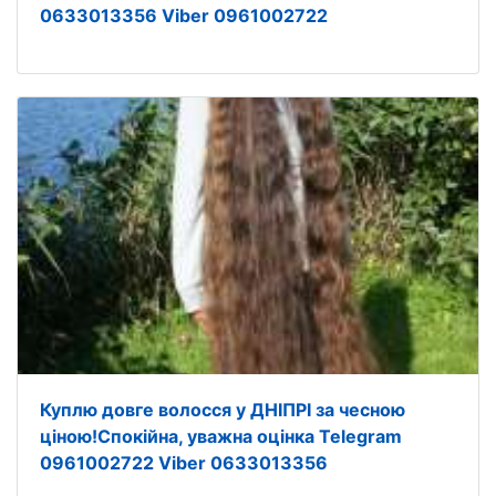
0633013356 Viber 0961002722
Куплю довге волосся у ДНІПРІ за чесною
ціною!Спокійна, уважна оцінка Telegram
0961002722 Viber 0633013356