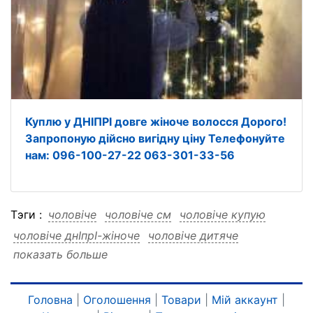
Куплю у ДНІПРІ довге жіноче волосся Дорого!
Запропоную дійсно вигідну ціну Телефонуйте
нам: 096-100-27-22 063-301-33-56
Тэги :
чоловіче
чоловіче см
чоловіче купую
чоловіче днІпрІ-жіноче
чоловіче дитяче
показать больше
чоловіче волосся
чоловіче від
чоловіче Viber
чоловіче Telegram
чоловіче 0961002722
чоловіче 0633013356
чоловіче 0633013356 см
Головна
|
Оголошення
|
Товари
|
Мій аккаунт
|