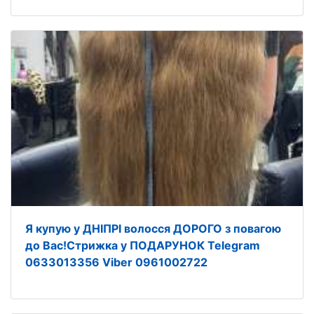
Я купую у ДНІПРІ волосся ДОРОГО з повагою
до Вас!Стрижка у ПОДАРУНОК Telegram
0633013356 Viber 0961002722