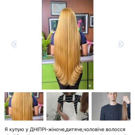
Назад
Впе
Я купую у ДНІПРІ-жіноче,дитяче,чоловіче волосся