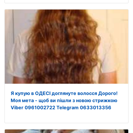
Я купую в ОДЕСІ доглянуте волосся Дорого!
Моя мета - щоб ви пішли з новою стрижкою
Viber 0961002722 Telegram 0633013356