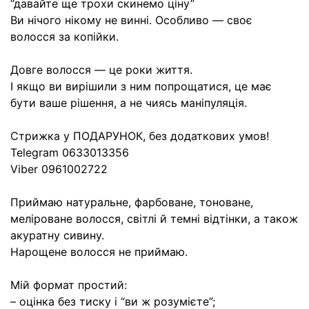
“давайте ще трохи скинемо ціну”
Ви нічого нікому не винні. Особливо — своє
волосся за копійки.
Довге волосся — це роки життя.
І якщо ви вирішили з ним попрощатися, це має
бути ваше рішення, а не чиясь маніпуляція.
Стрижка у ПОДАРУНОК, без додаткових умов!
Telegram 0633013356
Viber 0961002722
Приймаю натуральне, фарбоване, тоноване,
меліроване волосся, світлі й темні відтінки, а також
акуратну сивину.
Нарощене волосся не приймаю.
Мій формат простий:
– оцінка без тиску і “ви ж розумієте”;