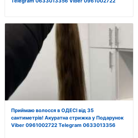
Telegram 0633013356 Viber 0961002722
Приймаю волосся в ОДЕСІ від 35
сантиметрів! Акуратна стрижка у Подарунок
Viber 0961002722 Telegram 0633013356