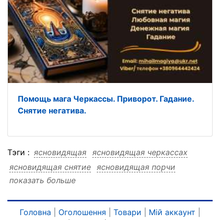
Помощь мага Черкассы. Приворот. Гадание.
Снятие негатива.
Тэги :
ясновидящая
ясновидящая черкассах
ясновидящая снятие
ясновидящая порчи
показать больше
ясновидящая негатива
ясновидящая магия
ясновидящая любовная
ясновидящая гадание
ясновидящая гадание черкассах
Головна
|
Оголошення
|
Товари
|
Мій аккаунт
|