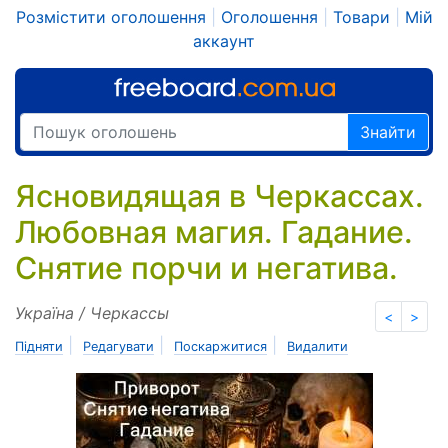
Розмістити оголошення
|
Оголошення
|
Товари
|
Мій
аккаунт
Знайти
Ясновидящая в Черкассах.
Любовная магия. Гадание.
Снятие порчи и негатива.
Україна / Черкассы
<
>
|
|
|
Підняти
Редагувати
Поскаржитися
Видалити