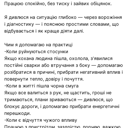
Працюю спокійно, без тиску і зайвих обіцянок.
Я дивлюся на ситуацію глибоко — через ворожіння
і діагностику — і пояснюю простими словами, що
відбувається і як краще діяти далі.
Чим я допомагаю на практиці
-Коли руйнуються стосунки
Якщо кохана людина пішла, охолола, з'явилися
постійні сварки або втручання з боку — допомагаю
розібратися в причині, прибрати негативний вплив і
повернути тепло, довіру і почуття.
-Коли в житті пішла чорна смуга
Якщо все валиться з рук, не щастить, гроші не
тримаються, плани зриваються — дивлюся, що
блокує дороги, і допомагаю прибрати енергетичні
перешкоди.
-Коли є відчуття чужого впливу
Працюю з пристрітом, заздрістю, порчею, важкою