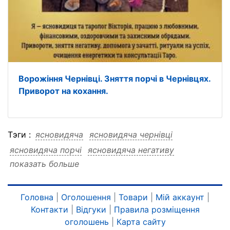
Ворожіння Чернівці. Зняття порчі в Чернівцях.
Приворот на кохання.
Тэги :
ясновидяча
ясновидяча чернівці
ясновидяча порчі
ясновидяча негативу
показать больше
ясновидяча магія
ясновидяча любовна
ясновидяча зняття
ясновидяча ворожіння
ясновидяча ворожіння чернівці
Головна
|
Оголошення
|
Товари
|
Мій аккаунт
|
Контакти
|
Відгуки
|
Правила розміщення
ясновидяча ворожіння порчі
оголошень
|
Карта сайту
ясновидяча ворожіння негативу