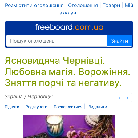
Розмістити оголошення
|
Оголошення
|
Товари
|
Мій
аккаунт
Знайти
Ясновидяча Чернівці.
Любовна магія. Ворожіння.
Зняття порчі та негативу.
Україна / Черновцы
<
>
|
|
|
Підняти
Редагувати
Поскаржитися
Видалити