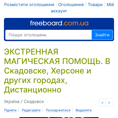
Розмістити оголошення
|
Оголошення
|
Товари
|
Мій
аккаунт
Знайти
ЭКСТРЕННАЯ
МАГИЧЕСКАЯ ПОМОЩЬ. В
Скадовске, Херсоне и
других городах,
Дистанционно
Україна / Скадовск
<
>
|
|
|
Підняти
Редагувати
Поскаржитися
Видалити