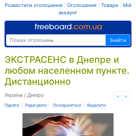
Розмістити оголошення
|
Оголошення
|
Товари
|
Мій
аккаунт
Знайти
ЭКСТРАСЕНС в Днепре и
любом населенном пункте.
Дистанционно
Україна / Дніпро
<
>
|
|
|
Підняти
Редагувати
Поскаржитися
Видалити