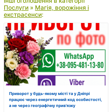
Інші оголошення в категорії
Послуги
»
Магія, ворожіння і
екстрасенси
:
Приворот у будь-якому місті та у Дніпрі
працює через енергетичний код особистості,
а не через географічну прив'язку