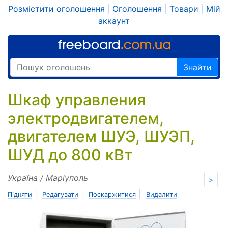
Розмістити оголошення
|
Оголошення
|
Товари
|
Мій
аккаунт
Знайти
Шкаф управления
электродвигателем,
двигателем ШУЭ, ШУЭП,
ШУД до 800 кВт
Україна / Маріуполь
>
|
|
|
Підняти
Редагувати
Поскаржитися
Видалити