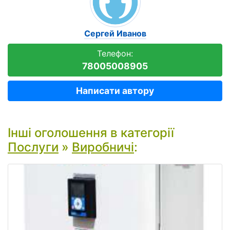
Сергей Иванов
Телефон:
78005008905
Написати автору
Інші оголошення в категорії
Послуги
»
Виробничі
: