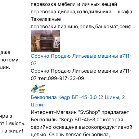
перевозка мебели и личных вещей
перевозка дивана,холодильника....шкафа.
Такелажные
перевозки:пианино,рояль,банкомат,сейф...
даже
Срочно Продаю Литьевые машины а711-
 потому
07
шин.
Срочно Продаю Литьевые машины а711-
07 тел.099-917-33-09
Бензопила Кедр БП-45-3,0 (2 Шины, 2
Цепи)
Интернет-Магазин "SvShop" предлагает
ира з
Бензопилы "Кедр БП-45-3,0" которая
 і якість.
серийно оснащена высокопродуктивной
 та живи!
цепью. Очень легкая бензопила,