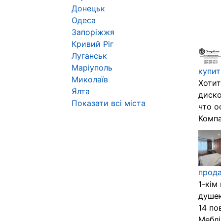
Донецьк
Одеса
Запоріжжя
Кривий Ріг
Луганськ
Маріуполь
купит
Миколаїв
Хотит
Ялта
диско
Показати всі міста
что о
Компа
прода
1-кім
душею
14 по
Меблі