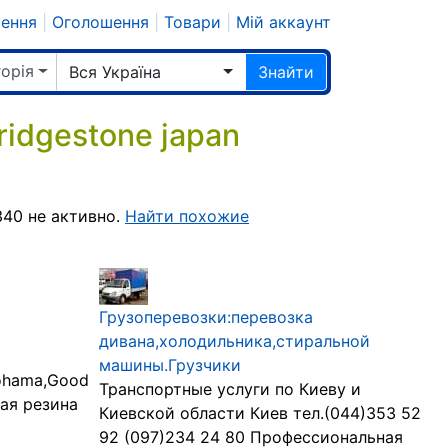
шення
|
Оголошення
|
Товари
|
Мій аккаунт
горія
Вся Україна
Знайти
dgestone japan
340 не активно.
Найти похожие
Грузоперевозки:перевозка
дивана,холодильника,стиральной
машины.Грузчики
kohama,Good
Транспортные услуги по Киеву и
шая резина
Киевской области Киев тел.(044)353 52
92 (097)234 24 80 Профессиональная