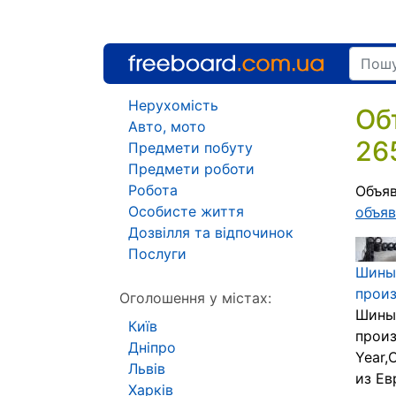
Нерухомість
Об
Авто, мото
26
Предмети побуту
Предмети роботи
Робота
Объяв
Особисте життя
объяв
Дозвілля та відпочинок
Послуги
Шины 
прои
Оголошення у містах:
Шины 
Київ
произ
Дніпро
Year,
Львів
из Ев
Харків