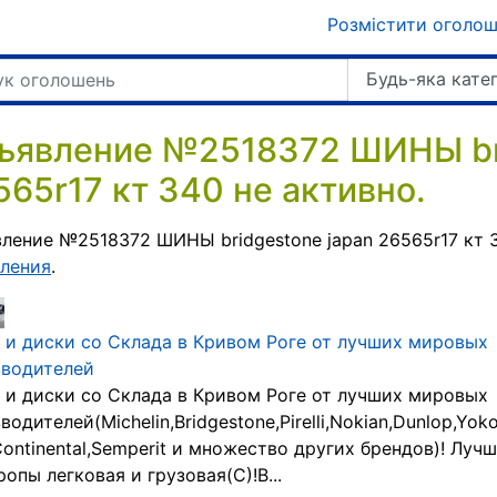
Розмістити оголо
Будь-яка кате
ъявление №2518372 ШИНЫ bri
565r17 кт 340 не активно.
ление №2518372 ШИНЫ bridgestone japan 26565r17 кт 
ления
.
и диски со Склада в Кривом Роге от лучших мировых
зводителей
и диски со Склада в Кривом Роге от лучших мировых
водителей(Michelin,Bridgestone,Pirelli,Nokian,Dunlop,Yo
Continental,Semperit и множество других брендов)! Луч
ропы легковая и грузовая(C)!В...