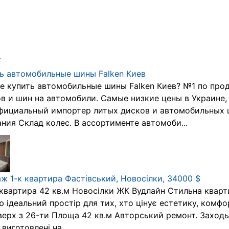
ь автомобильные шины Falken Киев
е купить автомобильные шины Falken Киев? №1 по про
в и шин на автомобили. Самые низкие цены в Украине,
фициальный импортер литых дисков и автомобильных 
ния Склад колес. В ассортименте автомоби...
ж 1-к квартира Фастівський, Новосілки, 34000 $
 квартира 42 кв.м Новосілки ЖК Вудлайн Стильна кварт
 ідеальний простір для тих, хто цінує естетику, комфорт
верх з 26-ти Площа 42 кв.м Авторський ремонт. Заходь
 виготовлені на...