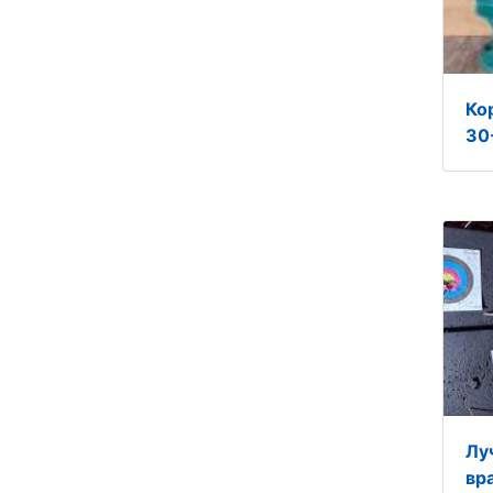
Ко
30-
Лу
вр