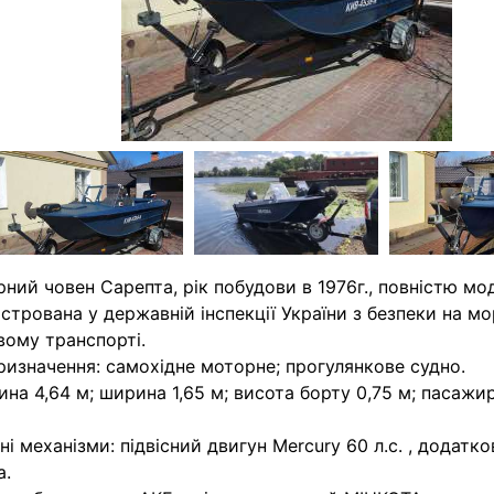
ний човен Сарепта, рік побудови в 1976г., повністю мо
стрована у державній інспекції України з безпеки на м
вому транспорті.
ризначення: самохідне моторне; прогулянкове судно.
на 4,64 м; ширина 1,65 м; висота борту 0,75 м; пасажи
ні механізми: підвісний двигун Mercury 60 л.с. , додатк
а.