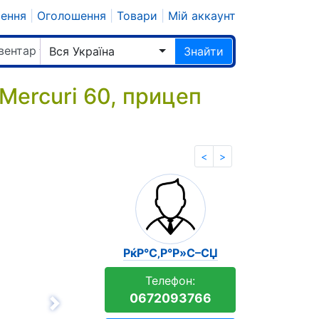
шення
|
Оголошення
|
Товари
|
Мій аккаунт
вентар
Вся Україна
Знайти
Mercuri 60, прицеп
<
>
РќР°С‚Р°Р»С–СЏ
Телефон:
0672093766
Вперёд