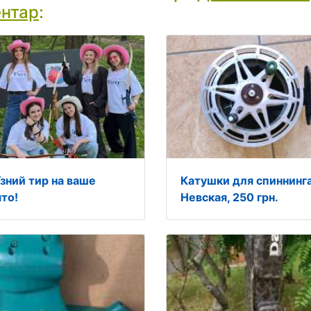
ентар
:
їзний тир на ваше
Катушки для спиннинг
ято!
Невская, 250 грн.