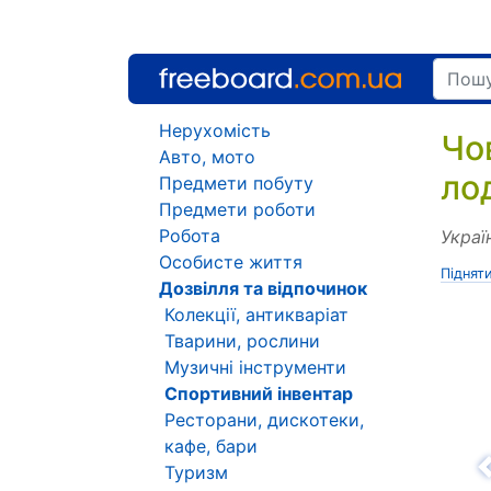
Нерухомість
Чо
Авто, мото
ло
Предмети побуту
Предмети роботи
Робота
Украї
Особисте життя
Піднят
Дозвілля та відпочинок
Колекції, антикваріат
Тварини, рослини
Музичні інструменти
Спортивний інвентар
Ресторани, дискотеки,
кафе, бари
Туризм
Н