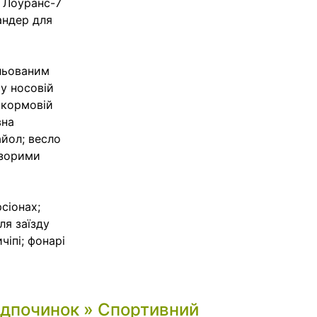
т Лоуранс-7
андер для
ільованим
 у носовій
 кормовій
вна
айол; весло
озорими
сіонах;
ля заїзду
чіпі; фонарі
ідпочинок
»
Спортивний