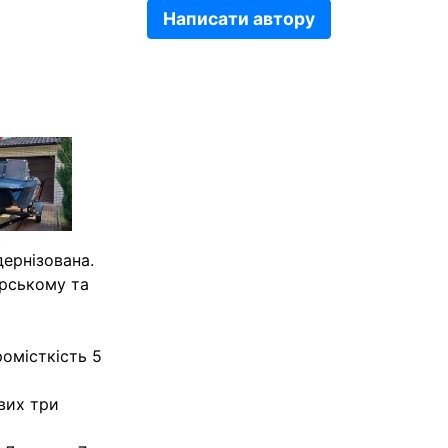
Написати автору
дернізована.
орському та
ромісткість 5
ових три