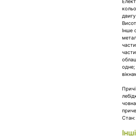
Елект
кольо
двигу
Висот
Інше 
метал
части
части
облаш
одне;
вікна
Причі
лебід
човна
приче
Стан:
Інш