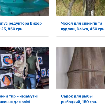
рпус редуктора Вихор
Чохол для спінінгів та
25, 850 грн.
вудлищ Daiwa, 450 грн
чний тир – незабутні
Садок для рыбы
аження для всієї
рыбацкий, 150 грн.