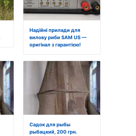
Надійні прилади для
.
вилову риби SAM US —
оригінал з гарантією!
Садок для рыбы
рыбацкий, 200 грн.