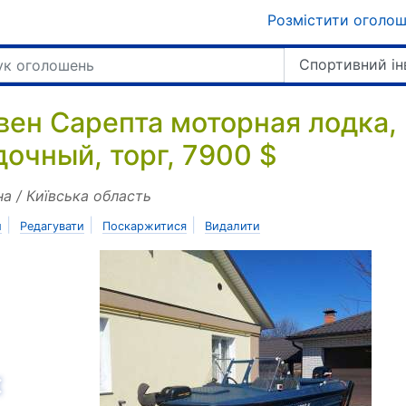
Розмістити оголо
Спортивний ін
вен Сарепта моторная лодка, 
дочный, торг, 7900 $
на / Київська область
|
|
|
и
Редагувати
Поскаржитися
Видалити
азад