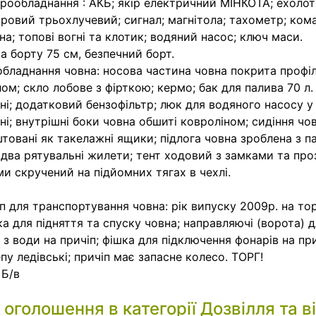
рообладнання : АКБ; якір електричний МІНКОТА; ехоло
ровий трьохлучевий; сигнал; магнітола; тахометр; ком
на; топові вогні та клотик; водяний насос; ключ маси.
а борту 75 см, безпечний борт.
обладнання човна: носова частина човна покрита проф
ом; скло лобове з фірткою; кермо; бак для палива 70 л.
ні; додатковий бензофільтр; люк для водяного насосу у
ні; внутрішні боки човна обшиті ковроліном; сидіння чо
товані як такелажні ящики; підлога човна зроблена з п
 два рятувальні жилети; тент ходовий з замками та пр
ми скручений на підйомних тягах в чехлі.
п для транспортування човна: рік випуску 2009р. на тор
ка для підняття та спуску човна; направляючі (ворота) д
 з води на причіп; фішка для підключення фонарів на при
пу ледівські; причіп має запасне колесо. ТОРГ!
 Б/в
і оголошення в категорії
Дозвілля та в