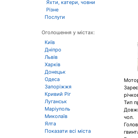
Яхти, катери, човни
Різне
Послуги
Оголошення у містах:
Київ
Дніпро
Львів
Харків
Донецьк
Одеса
Мотор
Запоріжжя
Зареє
Кривий Ріг
річко
Луганськ
Тип п
Маріуполь
Довжи
Миколаїв
чол.
Ялта
Голов
Показати всі міста
гвинт