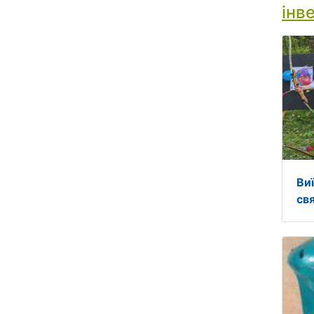
інв
Ви
св