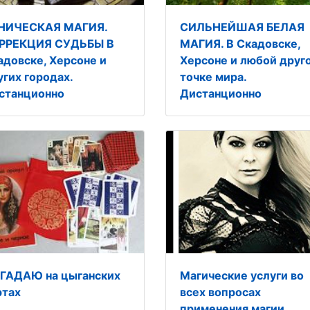
НИЧЕСКАЯ МАГИЯ.
СИЛЬНЕЙШАЯ БЕЛАЯ
РРЕКЦИЯ СУДЬБЫ В
МАГИЯ. В Скадовске,
адовске, Херсоне и
Херсоне и любой друг
угих городах.
точке мира.
станционно
Дистанционно
ГАДАЮ на цыганских
Магические услуги во
ртах
всех вопросах
применения магии