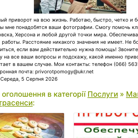
ый приворот на всю жизнь. Работаю, быстро, четко и б
ы мне понадобятся ваши фотографии. Смогу помочь кл
вска, Херсона и любой другой точки мира. Обеспечива
 работы. Расстояние никакого значения не имеет. Не б
иться, если вам действительно нужна помощь! Звоните,
у на все ваши вопросы и подскажу, какой именно прив
тает в вашем случае. Мои контакты: телефон (066) 563
ронная почта: privorotpomogy@ukr.net
:
Середа, 5 Серпня 2026
і оголошення в категорії
Послуги
»
Маг
трасенси
: