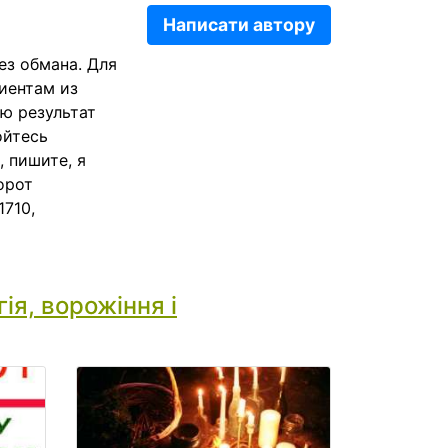
Написати автору
ез обмана. Для
иентам из
ю результат
ойтесь
 пишите, я
орот
1710,
ія, ворожіння і