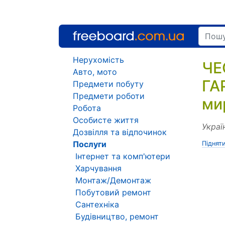
Нерухомість
ЧЕ
Авто, мото
ГА
Предмети побуту
Предмети роботи
ми
Робота
Особисте життя
Украї
Дозвілля та відпочинок
Послуги
Піднят
Інтернет та комп'ютери
Харчування
Монтаж/Демонтаж
Побутовий ремонт
Сантехніка
Будівництво, ремонт