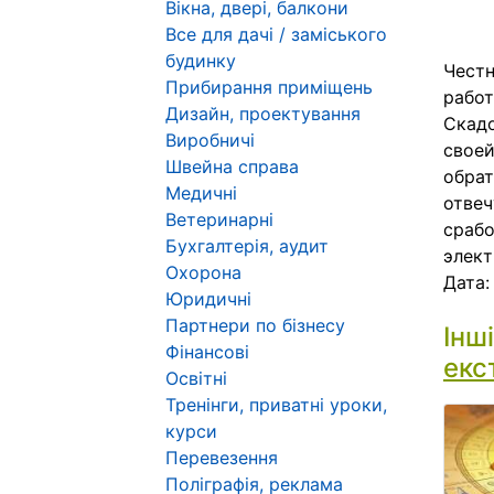
Вікна, двері, балкони
Все для дачі / заміського
будинку
Честн
Прибирання приміщень
работ
Дизайн, проектування
Скадо
Виробничі
своей
Швейна справа
обрат
Медичні
отвеч
Ветеринарні
срабо
Бухгалтерія, аудит
элект
Охорона
Дата
Юридичні
Партнери по бізнесу
Інш
Фінансові
екс
Освітні
Тренінги, приватні уроки,
курси
Перевезення
Поліграфія, реклама