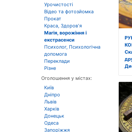
Урочистості
Відео та фотозйомка
Прокат
Краса, Здоров'я
Магія, ворожіння і
РУ
екстрасенси
КО
Психолог, Психологічна
Ск
допомога
др
Переклади
Ди
Різне
Оголошення у містах:
Київ
Дніпро
Львів
Харків
Донецьк
Одеса
Запоріжжя