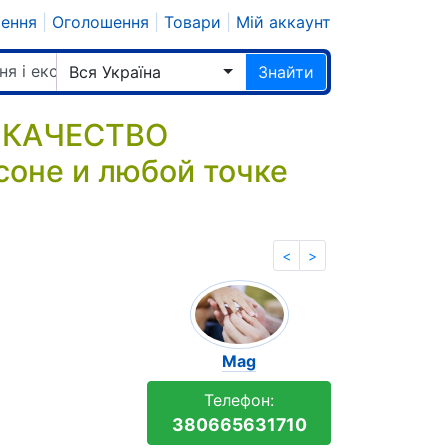
шення
|
Оголошення
|
Товари
|
Мій аккаунт
ня і екстрасенси
Вся Україна
Знайти
 КАЧЕСТВО
оне и любой точке
<
>
Mag
Телефон:
380665631710