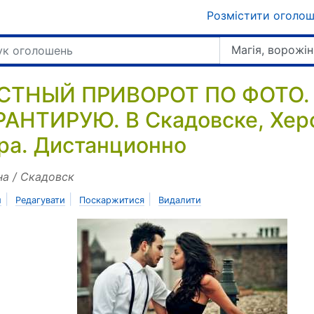
Розмістити оголо
Магія, ворожін
СТНЫЙ ПРИВОРОТ ПО ФОТО.
РАНТИРУЮ. В Скадовске, Херс
ра. Дистанционно
на / Скадовск
|
|
|
и
Редагувати
Поскаржитися
Видалити