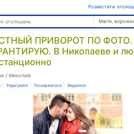
Розмістити оголо
Магія, ворожін
СТНЫЙ ПРИВОРОТ ПО ФОТО.
РАНТИРУЮ. В Николаеве и лю
станционно
на / Миколаїв
|
|
|
и
Редагувати
Поскаржитися
Видалити