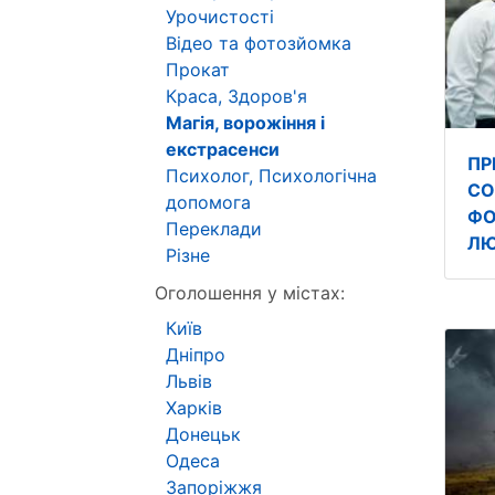
Урочистості
Відео та фотозйомка
Прокат
Краса, Здоров'я
Магія, ворожіння і
екстрасенси
ПР
Психолог, Психологічна
СО
допомога
ФО
Переклади
ЛЮ
Різне
Оголошення у містах:
Київ
Дніпро
Львів
Харків
Донецьк
Одеса
Запоріжжя