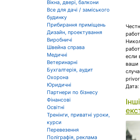
Вікна, двері, балкони
Все для дачі / заміського
будинку
Прибирання приміщень
Честн
Дизайн, проектування
работ
Виробничі
Никол
Швейна справа
работ
Медичні
если 
Ветеринарні
ваши 
Бухгалтерія, аудит
случа
Охорона
privo
Юридичні
Дата
Партнери по бізнесу
Фінансові
Інш
Освітні
екс
Тренінги, приватні уроки,
курси
Перевезення
Поліграфія, реклама