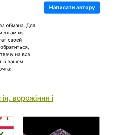
Написати автору
ез обмана. Для
иентам из
тат своей
 обратиться,
твечу на все
т в вашем
очта:
ія, ворожіння і