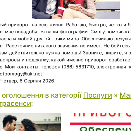
ый приворот на всю жизнь. Работаю, быстро, четко и б
ы мне понадобятся ваши фотографии. Смогу помочь кл
аева и любой другой точки мира. Обеспечиваю резуль
ы. Расстояние никакого значения не имеет. Не бойтесь
вам действительно нужна помощь! Звоните, пишите, я о
вопросы и подскажу, какой именно приворот сработае
е. Мои контакты: телефон (066) 5631710, электронная п
rotpomogy@ukr.net
:
Четвер, 6 Серпня 2026
і оголошення в категорії
Послуги
»
Маг
трасенси
: