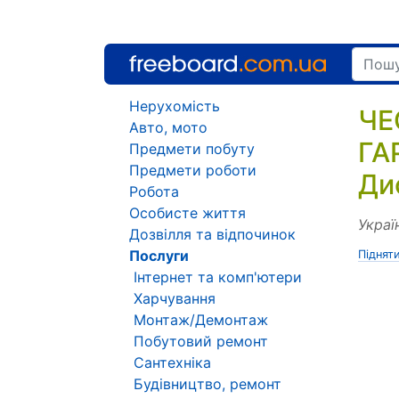
Нерухомість
ЧЕ
Авто, мото
ГА
Предмети побуту
Предмети роботи
Ди
Робота
Особисте життя
Украї
Дозвілля та відпочинок
Послуги
Піднят
Інтернет та комп'ютери
Харчування
Монтаж/Демонтаж
Побутовий ремонт
Сантехніка
Будівництво, ремонт