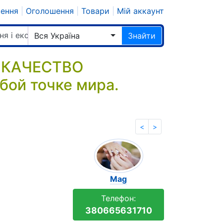
шення
|
Оголошення
|
Товари
|
Мій аккаунт
ня і екстрасенси
Вся Україна
Знайти
 КАЧЕСТВО
бой точке мира.
<
>
Mag
Телефон:
380665631710