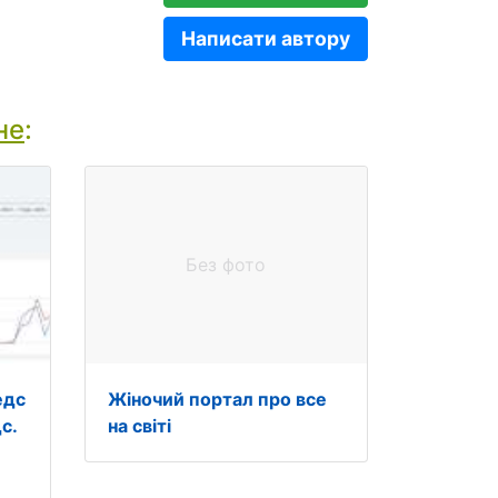
Написати автору
не
:
Без фото
едс
Жіночий портал про все
с.
на світі