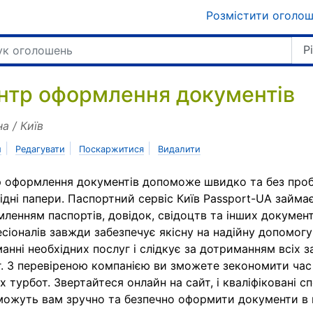
Розмістити оголо
Р
нтр оформлення документів
на / Київ
|
|
|
и
Редагувати
Поскаржитися
Видалити
 оформлення документів допоможе швидко та без про
ідні папери. Паспортний сервіс Київ Passport-UA займ
ленням паспортів, довідок, свідоцтв та інших документ
сіоналів завжди забезпечує якісну на надійну допомогу
анні необхідних послуг і слідкує за дотриманням всіх 
. З перевіреною компанією ви зможете зекономити час
х турбот. Звертайтеся онлайн на сайт, і кваліфіковані сп
ожуть вам зручно та безпечно оформити документи в