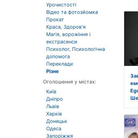
Урочистості
Відео та фотозйомка
Прокат
Краса, Здоров'я
Магія, ворожіння і
екстрасенси
Психолог, Психологічна
допомога
Переклади
Різне
Зав
Оголошення у містах:
емо
Eg
Київ
Ше
Дніпро
Львів
Харків
Донецьк
Одеса
Запоріжжя