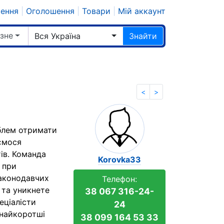
шення
|
Оголошення
|
Товари
|
Мій аккаунт
ізне
Вся Україна
Знайти
<
>
блем отримати
аємося
ів. Команда
Korovka33
 при
законодавчих
Телефон:
 та уникнете
38 067 316-24-
еціалісти
24
 найкоротші
38 099 164 53 33