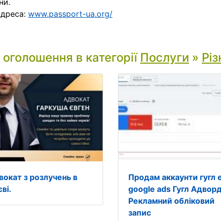
ни.
адреса:
www.passport-ua.org/
і оголошення в категорії
Послуги
»
Різ
вокат з розлучень в
Продам аккаунти гугл 
ві.
google ads Гугл Адворд
Рекламний обліковий
запис