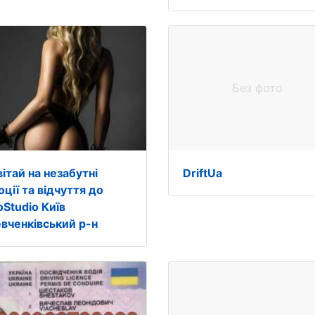
Без фото
ітай на незабутні
DriftUa
ції та відчуття до
oStudio Київ
вченківський р-н