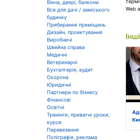
термі
Вікна, двері, балкони
Web 
Все для дачі / заміського
будинку
Прибирання приміщень
Дизайн, проектування
Інш
Виробничі
Швейна справа
Медичні
Ветеринарні
Бухгалтерія, аудит
Охорона
Юридичні
Партнери по бізнесу
Фінансові
Освітні
Ад
Тренінги, приватні уроки,
Киє
курси
Перевезення
Поліграфія, реклама