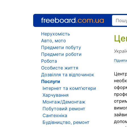
Нерухомість
Це
Авто, мото
Предмети побуту
Украї
Предмети роботи
Робота
Піднят
Особисте життя
Центр
Дозвілля та відпочинок
необх
Послуги
оформ
Інтернет та комп'ютери
профе
Харчування
отрим
Монтаж/Демонтаж
вимог
Побутовий ремонт
зайви
Сантехніка
допом
Будівництво, ремонт