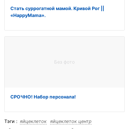
Стать суррогатной мамой. Кривой Рог ||
«HappyMama».
Без фото
СРОЧНО! Набор персонала!
Тэги :
яйцеклеток
яйцеклеток центр