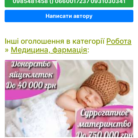
0985481458 () 0660017237 0931030341
Написати автору
Інші оголошення в категорії
Робота
»
Медицина, фармація
: