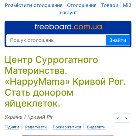
Розмістити оголошення
|
Оголошення
|
Товари
|
Мій
аккаунт
Знайти
Центр Суррогатного
Материнства.
«HappyMama» Кривой Рог.
Стать донором
яйцеклеток.
Україна / Кривий Ріг
<
>
|
|
|
Підняти
Редагувати
Поскаржитися
Видалити