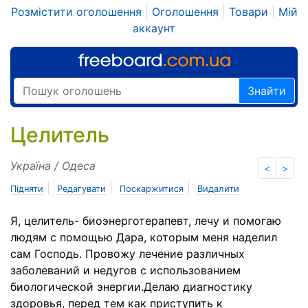
Розмістити оголошення
|
Оголошення
|
Товари
|
Мій
аккаунт
Знайти
Целитель
Україна / Одеса
<
>
|
|
|
Підняти
Редагувати
Поскаржитися
Видалити
Я, целитель- биоэнерготерапевт, лечу и помогаю
людям с помощью Дара, которым меня наделил
сам Господь. Провожу лечение различных
заболеваний и недугов с использованием
биологической энергии.Делаю диагностику
здоровья, перед тем как приступить к