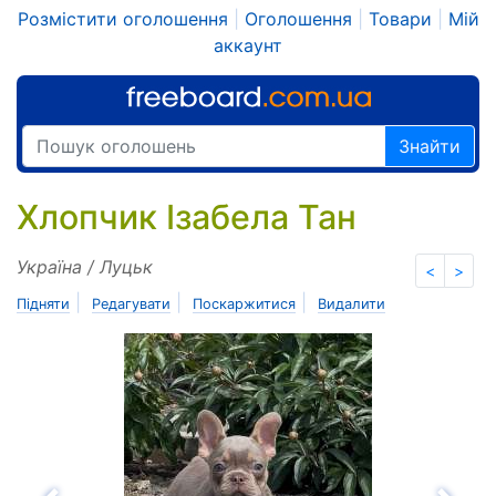
Розмістити оголошення
|
Оголошення
|
Товари
|
Мій
аккаунт
Знайти
Хлопчик Ізабела Тан
Україна / Луцьк
<
>
|
|
|
Підняти
Редагувати
Поскаржитися
Видалити