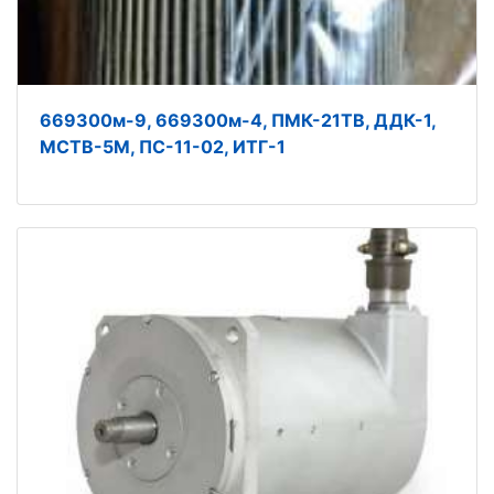
669300м-9, 669300м-4, ПМК-21ТВ, ДДК-1,
МСТВ-5М, ПС-11-02, ИТГ-1