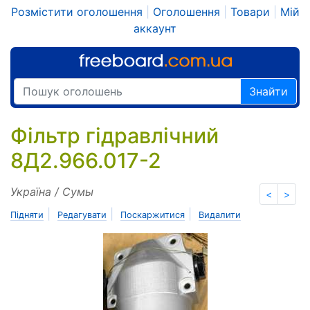
Розмістити оголошення
|
Оголошення
|
Товари
|
Мій
аккаунт
Знайти
Фільтр гідравлічний
8Д2.966.017-2
Україна / Сумы
<
>
|
|
|
Підняти
Редагувати
Поскаржитися
Видалити