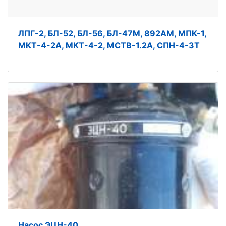
ЛПГ-2, БЛ-52, БЛ-56, БЛ-47М, 892АМ, МПК-1,
МКТ-4-2А, МКТ-4-2, МСТВ-1.2А, СПН-4-3Т
Насос ЭЦН-40