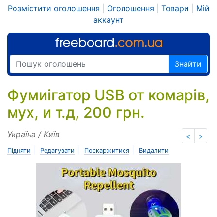
Розмістити оголошення
|
Оголошення
|
Товари
|
Мій
аккаунт
Знайти
Фумиігатор USB от комарів,
мух, и т.д, 200 грн.
Україна / Київ
<
>
|
|
|
Підняти
Редагувати
Поскаржитися
Видалити