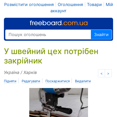
Розмістити оголошення
|
Оголошення
|
Товари
|
Мій
аккаунт
Знайти
У швейний цех потрібен
закрійник
Україна / Харків
<
>
|
|
|
Підняти
Редагувати
Поскаржитися
Видалити