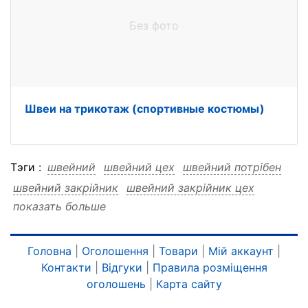
Без фото
Швеи на трикотаж (спортивные костюмы)
Тэги :
швейний
швейний цех
швейний потрібен
швейний закрійник
швейний закрійник цех
показать больше
швейний закрійник потрібен
цех
цех швейний
цех потрібен
цех закрійник
цех закрійник швейний
цех закрійник потрібен
Головна
|
Оголошення
|
Товари
|
Мій аккаунт
|
Контакти
|
Відгуки
|
Правила розміщення
потрібен
потрібен швейний
потрібен цех
оголошень
|
Карта сайту
потрібен закрійник
потрібен закрійник швейний