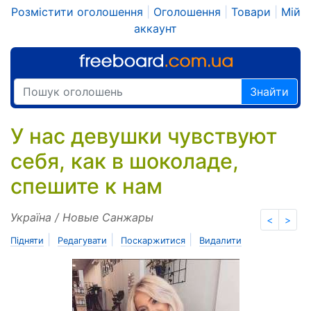
Розмістити оголошення
|
Оголошення
|
Товари
|
Мій
аккаунт
Знайти
У нас девушки чувствуют
себя, как в шоколаде,
спешите к нам
Україна / Новые Санжары
<
>
|
|
|
Підняти
Редагувати
Поскаржитися
Видалити