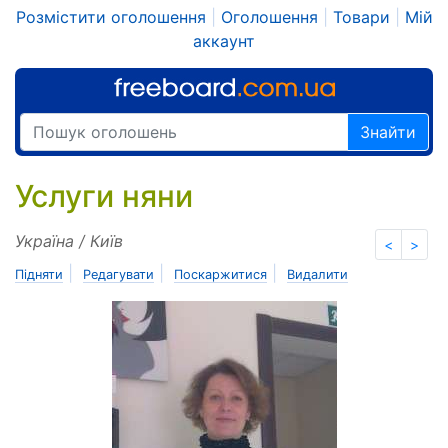
Розмістити оголошення
|
Оголошення
|
Товари
|
Мій
аккаунт
Знайти
Услуги няни
Україна / Київ
<
>
|
|
|
Підняти
Редагувати
Поскаржитися
Видалити