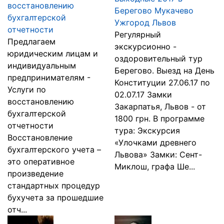
восстановлению
Берегово Мукачево
бухгалтерской
Ужгород Львов
отчетности
Регулярный
Предлагаем
экскурсионно -
юридическим лицам и
оздоровительный тур
индивидуальным
Берегово. Выезд на День
предпринимателям -
Конституции 27.06.17 по
Услуги по
02.07.17 Замки
восстановлению
Закарпатья, Львов - от
бухгалтерской
1800 грн. В программе
отчетности
тура: Экскурсия
Восстановление
«Улочками древнего
бухгалтерского учета –
Львова» Замки: Сент-
это оперативное
Миклош, графа Ше...
произведение
стандартных процедур
бухучета за прошедшие
отч...