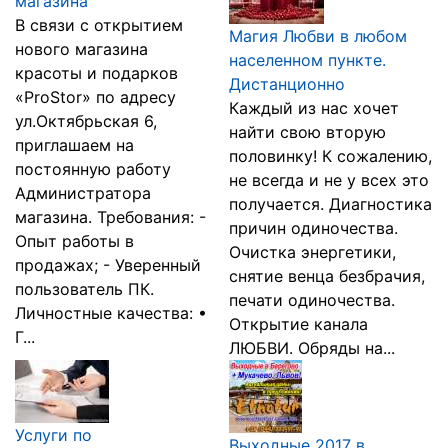
магазина
В связи с открытием
Магия Любви в любом
нового магазина
населенном пункте.
красоты и подарков
Дистанционно
«ProStor» по адресу
Каждый из нас хочет
ул.Октябрьская 6,
найти свою вторую
приглашаем на
половинку! К сожалению,
постоянную работу
не всегда и не у всех это
Администратора
получается. Диагностика
магазина. Требования: -
причин одиночества.
Опыт работы в
Очистка энергетики,
продажах; - Уверенный
снятие венца безбрачия,
пользователь ПК.
печати одиночества.
Личностные качества: •
Открытие канала
Г...
ЛЮБВИ. Обряды на...
Услуги по
Выходные 2017 в