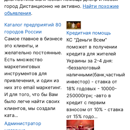
город Дистанционно не активно.
Найти похожие
объявления
.
Каталог предприятий 80
городов России
Кредитная помощь
Самое главное в бизнесе
КС "Деньги Всем"
это клиенты, и
поможет в получении
желательно постоянные.
кредита для жителей
Есть множество
Украины за 2-4 дня:
маркетинговых
-беззалоговый
инструментов для
наличными(банк,частный
привлечения, и один из
инвестор) - ставка от
них это email маркетинг.
18% годовых - 10000-
И для того, что бы Вам
250000грн; -авто в
было легче найти своих
кредит с первим
клиентов, мы создали
взносом от 10% - ставка
ката...
от 15% годо...
Администратор