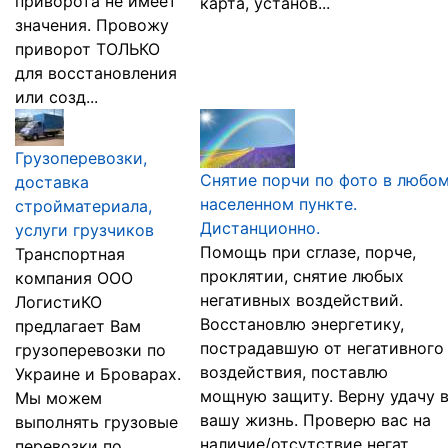
приворота не имеет
карта, установ...
значения. Провожу
приворот ТОЛЬКО
для восстановления
или созд...
Грузоперевозки,
Снятие порчи по фото в любо
доставка
населенном пункте.
стройматериала,
Дистанционно.
услуги грузчиков
Помощь при сглазе, порче,
Транспортная
проклятии, снятие любых
компания ООО
негативных воздействий.
ЛогистиКО
Восстановлю энергетику,
предлагает Вам
пострадавшую от негативного
грузоперевозки по
воздействия, поставлю
Украине и Броварах.
мощную защиту. Верну удачу 
Мы можем
вашу жизнь. Проверю вас на
выполнять грузовые
наличие/отсутствие негат...
перевозки по