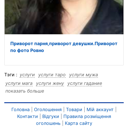
Приворот парня,приворот девушки.Приворот
по фото Ровно
Тэги :
услуги
услуги таро
услуги мужа
услуги мага
услуги жену
услуги гадание
показать больше
услуги верну
услуги бизнес-магия
услуги парня
услуги девушку
услуги девушку таро
услуги девушку мужа
услуги девушку мага
Головна
|
Оголошення
|
Товари
|
Мій аккаунт
|
Контакти
|
Відгуки
|
Правила розміщення
услуги девушку жену
услуги девушку гадание
оголошень
|
Карта сайту
услуги девушку верну