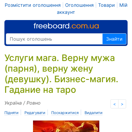
Розмістити оголошення
|
Оголошення
|
Товари
|
Мій
аккаунт
Знайти
Услуги мага. Верну мужа
(парня), верну жену
(девушку). Бизнес-магия.
Гадание на таро
Україна / Ровно
<
>
|
|
|
Підняти
Редагувати
Поскаржитися
Видалити