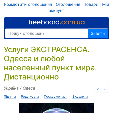
Розмістити оголошення
|
Оголошення
|
Товари
|
Мій
аккаунт
Знайти
Услуги ЭКСТРАСЕНСА.
Одесса и любой
населенный пункт мира.
Дистанционно
Україна / Одеса
<
>
|
|
|
Підняти
Редагувати
Поскаржитися
Видалити