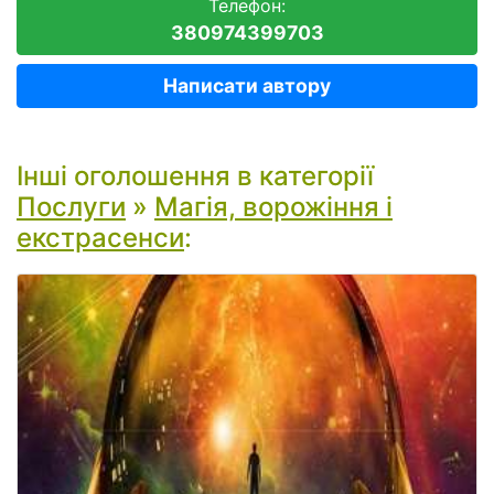
Телефон:
380974399703
Написати автору
Інші оголошення в категорії
Послуги
»
Магія, ворожіння і
екстрасенси
: