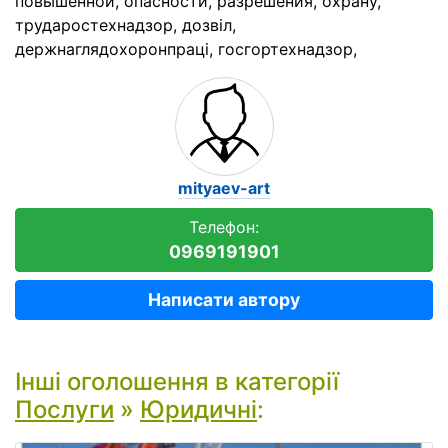
повышенной, опасности, разрешения, охрану,
трударостехнадзор, дозвіл,
держнаглядохоронпраці, госгортехнадзор,
mityaev-art
Телефон:
0969191901
Написати автору
Інші оголошення в категорії
Послуги
»
Юридичні
: