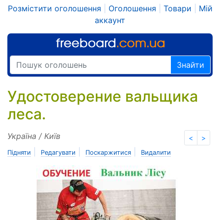
Розмістити оголошення
|
Оголошення
|
Товари
|
Мій
аккаунт
Знайти
Удостоверение вальщика
леса.
Україна / Київ
<
>
|
|
|
Підняти
Редагувати
Поскаржитися
Видалити