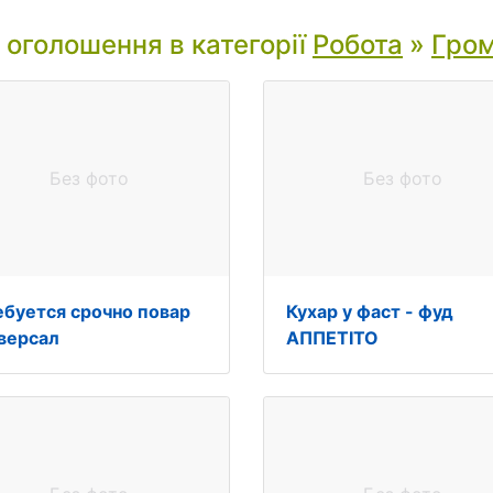
і оголошення в категорії
Робота
»
Гром
Без фото
Без фото
ебуется срочно повар
Кухар у фаст - фуд
іверсал
АППЕТІТО