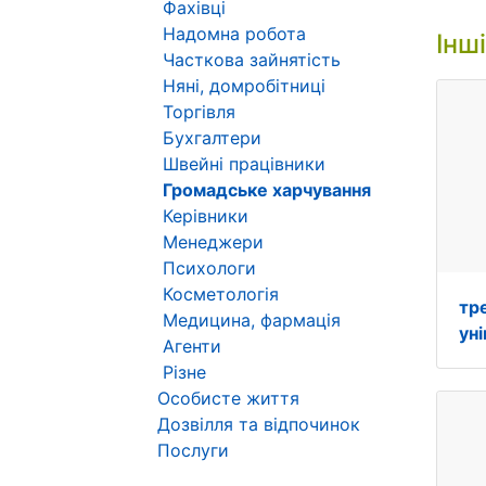
Фахівці
Надомна робота
Інш
Часткова зайнятість
Няні, домробітниці
Торгівля
Бухгалтери
Швейні працівники
Громадське харчування
Керівники
Менеджери
Психологи
Косметологія
тр
Медицина, фармація
ун
Агенти
Різне
Особисте життя
Дозвілля та відпочинок
Послуги