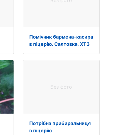
Без фото
Помічник бармена-касира
в піцерію. Салтовка, ХТЗ
Без фото
Потрібна прибиральниця
в піцерію