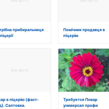
Без фото
Без фото
трібна прибиральниця
Помічник продавця в
піцерії
піцерію
Без фото
хар в піцерію (фаст-
Требуется Повар
д). Салтовка.
универсал профи