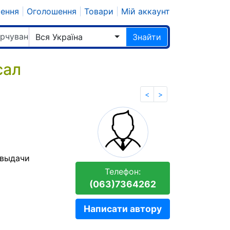
шення
|
Оголошення
|
Товари
|
Мій аккаунт
арчування
Вся Україна
Знайти
сал
<
>
 выдачи
Телефон:
(063)7364262
Написати автору