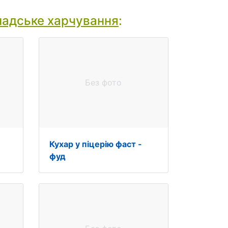
адське харчування
:
Без фото
Кухар у піцерію фаст -
фуд