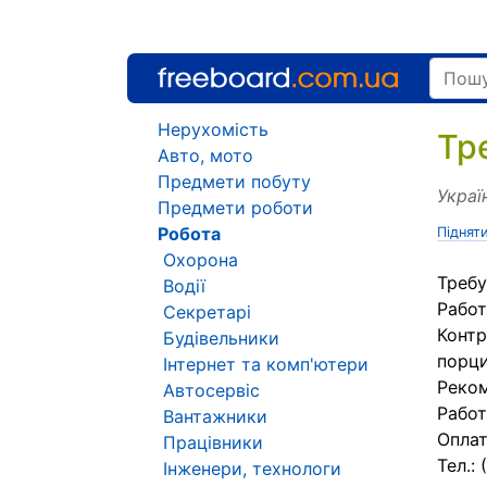
Нерухомість
Тр
Авто, мото
Предмети побуту
Украї
Предмети роботи
Робота
Піднят
Охорона
Требу
Водії
Работ
Секретарі
Контр
Будівельники
порци
Інтернет та комп'ютери
Реком
Автосервіс
Работ
Вантажники
Оплат
Працівники
Тел.:
Інженери, технологи