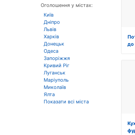
Оголошення у містах:
Київ
Дніпро
Львів
Харків
По
Донецьк
до 
Одеса
Запоріжжя
Кривий Ріг
Луганськ
Маріуполь
Миколаїв
Ялта
Показати всі міста
Ку
фу