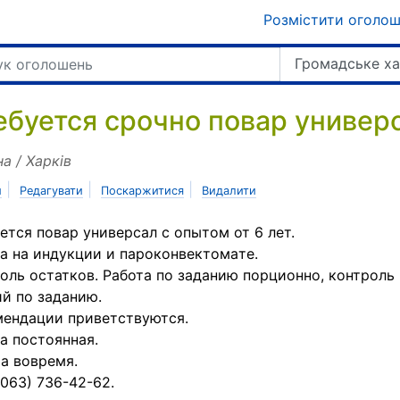
Розмістити оголо
Громадське х
ебуется срочно повар универ
на / Харків
|
|
|
и
Редагувати
Поскаржитися
Видалити
ется повар универсал с опытом от 6 лет.
а на индукции и пароконвектомaте.
оль остатков. Работа по заданию поpционно, контроль
й по заданию.
ендации приветствуются.
а постоянная.
а вовремя.
 (063) 736-42-62.