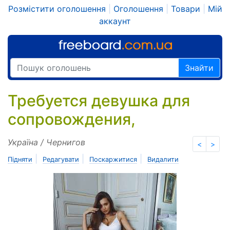
Розмістити оголошення
|
Оголошення
|
Товари
|
Мій
аккаунт
Знайти
Требуется девушка для
сопровождения,
Україна / Чернигов
<
>
|
|
|
Підняти
Редагувати
Поскаржитися
Видалити