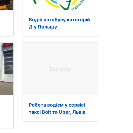
Водій автобусу категорій
Д у Польщу
Без фото
Робота водієм у сервісі
таксі Bolt та Uber, Львів
E