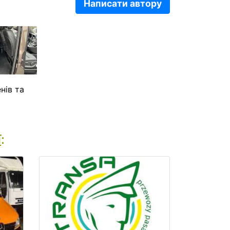
Написати автору
нів та
ї
: