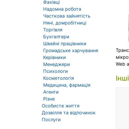
Фахівці
Надомна робота
Часткова зайнятість
Няні, домробітниці
Торгівля
Бухгалтери
Швейні працівники
Транс
Громадське харчування
мікро
Керівники
Web 
Менеджери
Психологи
Інш
Косметологія
Медицина, фармація
Агенти
Різне
Особисте життя
Дозвілля та відпочинок
Послуги