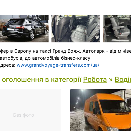
фер в Європу на таксі Гранд Вояж. Автопарк - від мініве
автобусів, до автомобілів бізнес-класу
адреса:
www.grandvoyage-transfers.com/ua/
і оголошення в категорії
Робота
»
Воді
Без фото