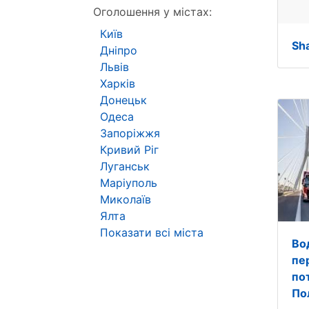
Оголошення у містах:
Київ
Sha
Дніпро
Львів
Харків
Донецьк
Одеса
Запоріжжя
Кривий Ріг
Луганськ
Маріуполь
Миколаїв
Ялта
Показати всі міста
Во
пе
по
По