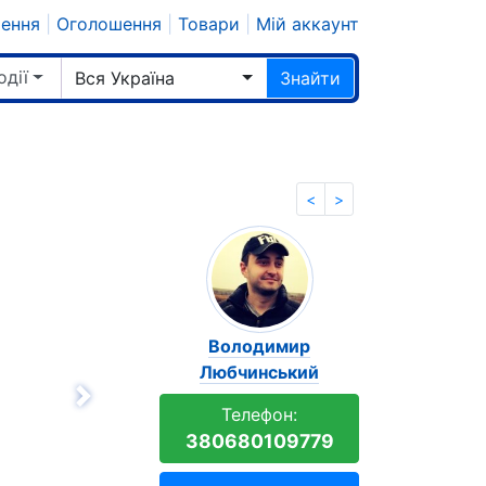
шення
|
Оголошення
|
Товари
|
Мій аккаунт
одії
Вся Україна
Знайти
<
>
Володимир
Любчинський
Вперёд
Телефон:
380680109779