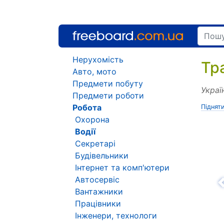
Нерухомість
Тр
Авто, мото
Предмети побуту
Украї
Предмети роботи
Робота
Піднят
Охорона
Водії
Секретарі
Будівельники
Інтернет та комп'ютери
Автосервіс
Н
Вантажники
Працівники
Інженери, технологи