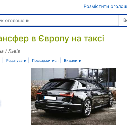
Розмістити оголо
В
ансфер в Європу на таксі
на / Львів
|
|
|
и
Редагувати
Поскаржитися
Видалити
азад