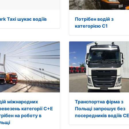
rk Taxi шукає водіїв
Потрібен водій з
категорією С1
дій міжнародних
Транспортна фірма з
ревезень категорії С+Е
Польщі запрошує без
трібен на роботу в
посередників водіїв C
льщі