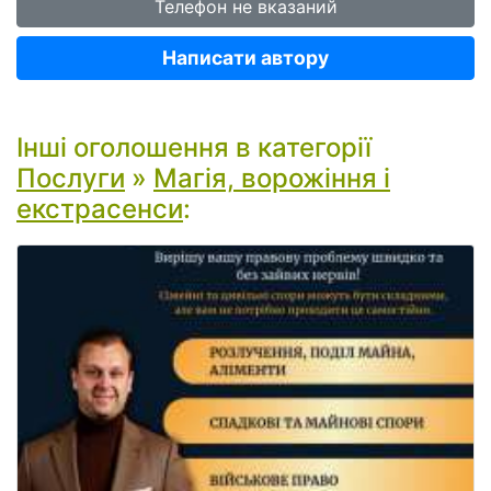
Телефон не вказаний
Написати автору
Інші оголошення в категорії
Послуги
»
Магія, ворожіння і
екстрасенси
: