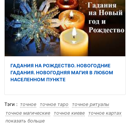
ГАДАНИЯ НА РОЖДЕСТВО. НОВОГОДНИЕ
ГАДАНИЯ. НОВОГОДНЯЯ МАГИЯ В ЛЮБОМ
НАСЕЛЕННОМ ПУНКТЕ
Тэги :
точное
точное таро
точное ритуалы
точное магические
точное киеве
точное картах
показать больше
точное гадание
точное гадание таро