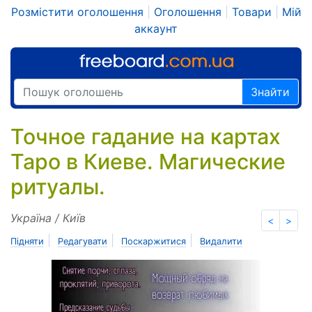
Розмістити оголошення
|
Оголошення
|
Товари
|
Мій
аккаунт
Знайти
Точное гадание на картах
Таро в Киеве. Магические
ритуалы.
Україна / Київ
<
>
|
|
|
Підняти
Редагувати
Поскаржитися
Видалити