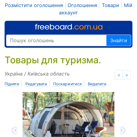
Розмістити оголошення
|
Оголошення
|
Товари
|
Мій
аккаунт
Знайти
Товары для туризма.
Україна / Київська область
<
>
|
|
|
Підняти
Редагувати
Поскаржитися
Видалити
Назад
Впе