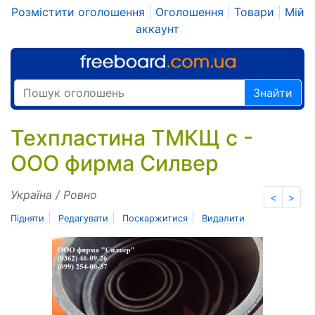
Розмістити оголошення
|
Оголошення
|
Товари
|
Мій
аккаунт
Знайти
Техпластина ТМКЩ с -
ООО фирма Силвер
Україна / Ровно
<
>
|
|
|
Підняти
Редагувати
Поскаржитися
Видалити