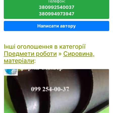
Телефон:
380992540037
380994973947
Написати автору
Інші оголошення в категорії
Предмети роботи
»
Сировина,
матеріали
: