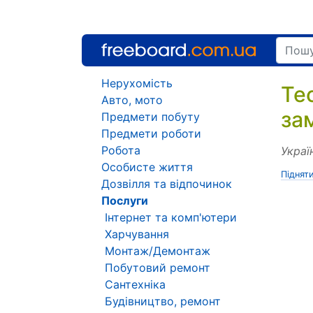
Нерухомість
Те
Авто, мото
за
Предмети побуту
Предмети роботи
Робота
Украї
Особисте життя
Піднят
Дозвілля та відпочинок
Послуги
Інтернет та комп'ютери
Харчування
Монтаж/Демонтаж
Побутовий ремонт
Сантехніка
Будівництво, ремонт