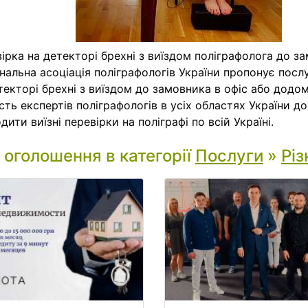
ірка на детекторі брехні з виїздом поліграфолога до з
нальна асоціація поліграфологів України пропонує посл
текторі брехні з виїздом до замовника в офіс або додом
ість експертів поліграфологів в усіх областях України д
дити виїзні перевірки на поліграфі по всій Україні.
і оголошення в категорії
Послуги
»
Різ