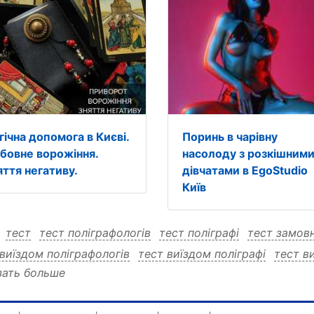
гічна допомога в Києві.
Поринь в чарівну
бовне ворожіння.
насолоду з розкішним
яття негативу.
дівчатами в EgoStudio
Київ
:
тест
тест поліграфологів
тест поліграфі
тест замов
 виїздом поліграфологів
тест виїздом поліграфі
тест в
зать больше
рафологів тест
поліграфологів поліграфі
поліграфолог
графологів виїздом тест
поліграфологів виїздом полігра