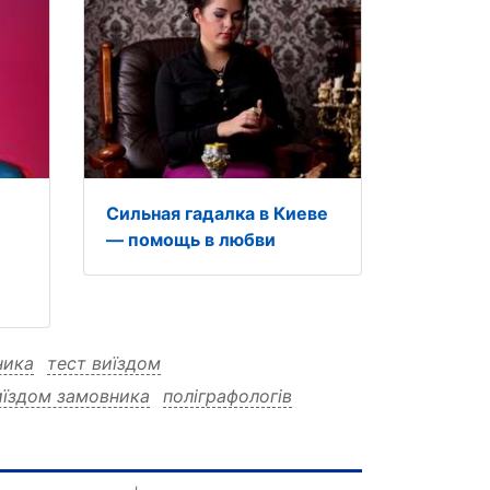
Сильная гадалка в Киеве
и
— помощь в любви
ника
тест виїздом
иїздом замовника
поліграфологів
ів замовника
поліграфологів виїздом
фі
поліграфологів виїздом замовника