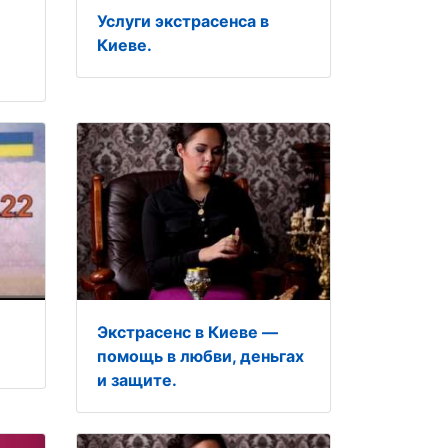
Услуги экстрасенса в
Киеве.
Экстрасенс в Киеве —
помощь в любви, деньгах
и защите.