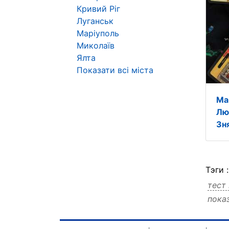
Кривий Ріг
Луганськ
Маріуполь
Миколаїв
Ялта
Показати всі міста
Ма
Лю
Зн
Тэги 
тест
пока
поліг
полі