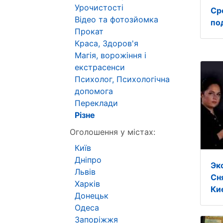
Урочистості
Ср
Відео та фотозйомка
по
Прокат
Краса, Здоров'я
Магія, ворожіння і
екстрасенси
Психолог, Психологічна
допомога
Переклади
Різне
Оголошення у містах:
Київ
Дніпро
Эк
Львів
Сн
Харків
Ки
Донецьк
Одеса
Запоріжжя