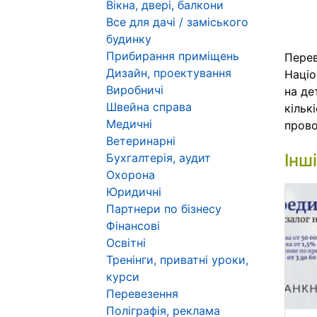
Вікна, двері, балкони
Все для дачі / заміського
будинку
Прибирання приміщень
Перев
Дизайн, проектування
Націо
Виробничі
на де
Швейна справа
кільк
Медичні
прово
Ветеринарні
Інш
Бухгалтерія, аудит
Охорона
Юридичні
Партнери по бізнесу
Фінансові
Освітні
Тренінги, приватні уроки,
курси
Перевезення
Поліграфія, реклама