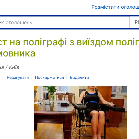
Розмістити оголо
Р
ст на поліграфі з виїздом полі
мовника
на / Київ
|
|
|
и
Редагувати
Поскаржитися
Видалити