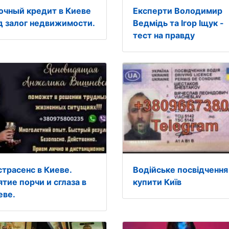
очный кредит в Киеве
Експерти Володимир
д залог недвижимости.
Ведмідь та Ігор Іщук -
тест на правду
страсенс в Киеве.
Водійське посвідчення
ятие порчи и сглаза в
купити Київ
еве.