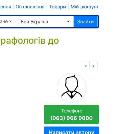
шення
|
Оголошення
|
Товари
|
Мій аккаунт
ізне
Вся Україна
Знайти
графологів до
<
>
Телефон:
(063) 966 9000
Написати автору