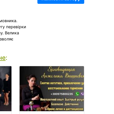
амовника.
угу перевірки
у. Велика
озволяє
не
: