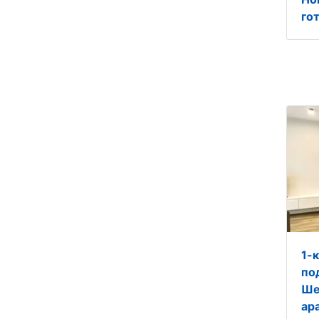
гот
1-
под
Ше
ap