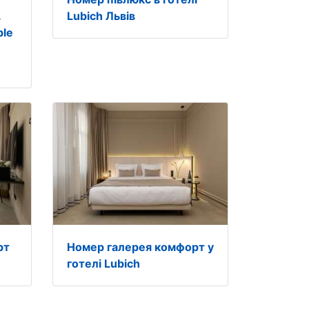
.
Lubich Львів
ble
рт
Номер галерея комфорт у
готелі Lubich