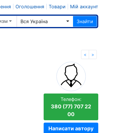
шення
|
Оголошення
|
Товари
|
Мій аккаунт
изм
Вся Україна
Знайти
<
>
Телефон:
380 (77) 707 22
00
Написати автору