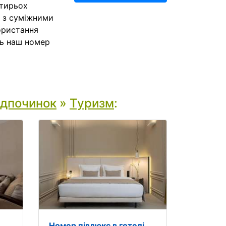
отирьох
ні з суміжними
користання
ть наш номер
ідпочинок
»
Туризм
:
Номер півлюкс в готелі