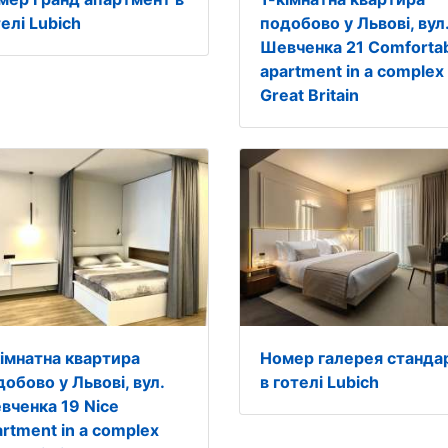
елі Lubich
подобово у Львові, вул
Шевченка 21 Comforta
apartment in a complex
Great Britain
кімнатна квартира
Номер галерея станда
обово у Львові, вул.
в готелі Lubich
вченка 19 Nice
artment in a complex