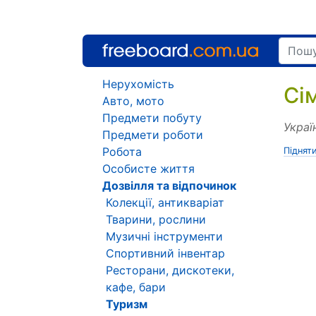
Нерухомість
Сі
Авто, мото
Предмети побуту
Украї
Предмети роботи
Робота
Піднят
Особисте життя
Дозвілля та відпочинок
Колекції, антикваріат
Тварини, рослини
Музичні інструменти
Спортивний інвентар
Ресторани, дискотеки,
кафе, бари
Туризм