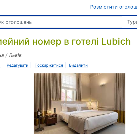
Розмістити оголо
Тур
мейний номер в готелі Lubich
на / Львів
|
|
|
и
Редагувати
Поскаржитися
Видалити