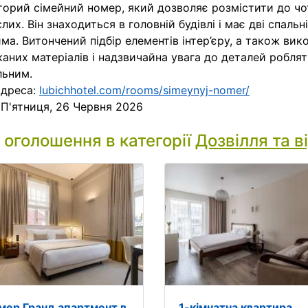
орий сімейний номер, який дозволяє розмістити до ч
лих. Він знаходиться в головній будівлі і має дві спаль
ма. Витончений підбір елементів інтер’єру, а також ви
аних матеріалів і надзвичайна увага до деталей робля
льним.
адреса:
lubichhotel.com/rooms/simeynyj-nomer/
:
П'ятниця, 26 Червня 2026
і оголошення в категорії
Дозвілля та в
мер Гранд апартмент в
1-кімнатна квартира