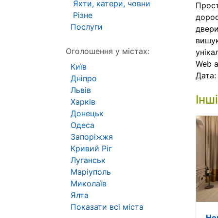
Яхти, катери, човни
Прост
Різне
дорос
Послуги
двери
вишук
Оголошення у містах:
уніка
Web 
Київ
Дата
Дніпро
Львів
Інш
Харків
Донецьк
Одеса
Запоріжжя
Кривий Ріг
Луганськ
Маріуполь
Миколаїв
Ялта
Показати всі міста
Но