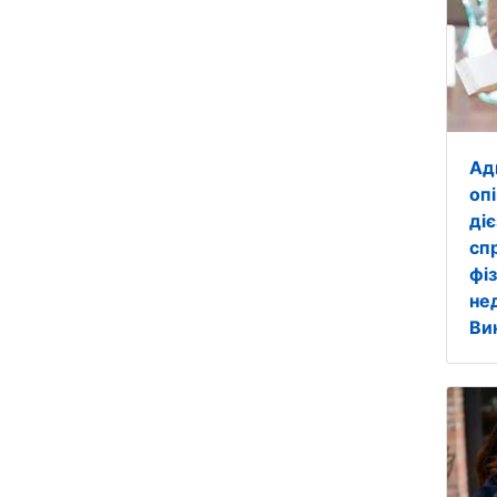
Ад
оп
ді
сп
фі
не
Ви