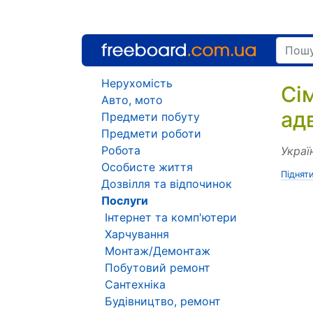
Нерухомість
Сі
Авто, мото
ад
Предмети побуту
Предмети роботи
Робота
Украї
Особисте життя
Піднят
Дозвілля та відпочинок
Послуги
Інтернет та комп'ютери
Харчування
Монтаж/Демонтаж
Побутовий ремонт
Сантехніка
Будівництво, ремонт