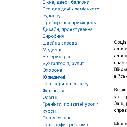
Вікна, двері, балкони
Все для дачі / заміського
будинку
Прибирання приміщень
Дизайн, проектування
Виробничі
Соціа
Швейна справа
адвок
Медичні
адвок
Ветеринарні
спадщ
Бухгалтерія, аудит
Війсь
Охорона
війсь
Юридичні
Партнери по бізнесу
Вітаю
Фінансові
у сфе
Освітні
За ці
Тренінги, приватні уроки,
справ
курси
Перевезення
Моя с
Поліграфія, реклама