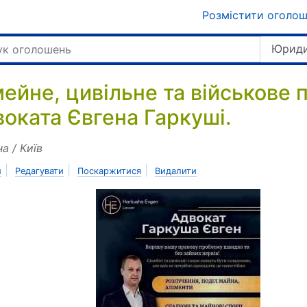
Розмістити оголо
Юриди
мейне, цивільне та військове 
воката Євгена Гаркуші.
на / Київ
|
|
|
и
Редагувати
Поскаржитися
Видалити