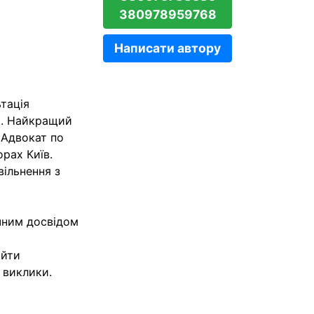
380978959768
Написати автору
ьтація
го. Найкращий
 Адвокат по
орах Київ.
вільнення з
ічним досвідом
айти
 виклики.