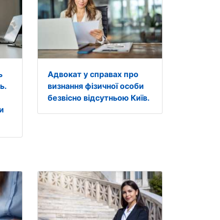
ь
Адвокат у справах про
ь.
визнання фізичної особи
безвісно відсутньою Київ.
и