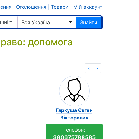
шення
|
Оголошення
|
Товари
|
Мій аккаунт
чні
Вся Україна
Знайти
право: допомога
<
>
Гаркуша Євген
Вікторович
Телефон:
380675788585