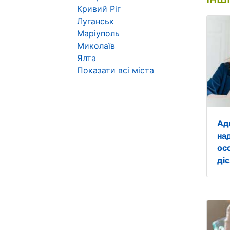
Кривий Ріг
Луганськ
Маріуполь
Миколаїв
Ялта
Показати всі міста
Ад
на
осо
ді