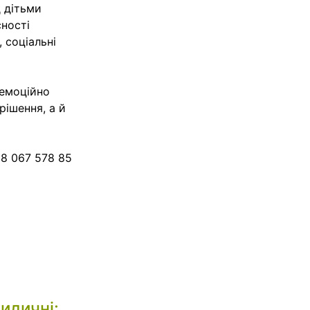
д дітьми
сності
, соціальні
 емоційно
ішення, а й
38 067 578 85
идичні
: