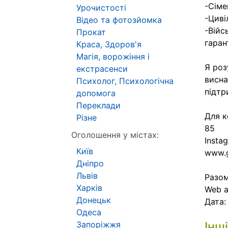
-Сіме
Урочистості
-Циві
Відео та фотозйомка
-Війс
Прокат
гаран
Краса, Здоров'я
Магія, ворожіння і
Я роз
екстрасенси
висна
Психолог, Психологічна
підтр
допомога
Переклади
Для к
Різне
85
Оголошення у містах:
Insta
Київ
www.g
Дніпро
Львів
Разом
Харків
Web 
Донецьк
Дата
Одеса
Запоріжжя
Інш