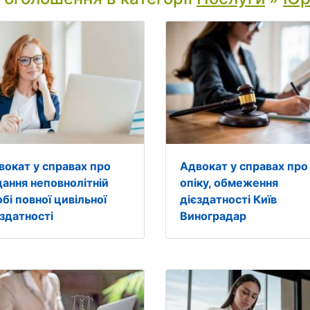
вокат у справах про
Адвокат у справах про
дання неповнолітній
опіку, обмеження
бі повної цивільної
дієздатності Київ
єздатності
Виноградар