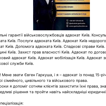
льні гарантії військовослужбовців адвокат Київ. Консул
ата Київ. Послуги адвоката Київ. Адвокат Київ недоро
ат Київ. Допомога адвоката Київ. Спадкові справи Київ.
ині Київ. Захист прав власності Київ. Адвокат по догов
ковий адвокат Київ. Адвокат мобілізація Київ. Адвокат з
кової служби Київ.
! Мене звати Євген Гаркуша, і я – адвокат із понад 15-р
рі сімейного, цивільного та військового права.
 роки я допоміг сотням клієнтів захистити їхні права, зн
едливі рішення та пройти навіть найскладніші юридичні
пеціалізація: