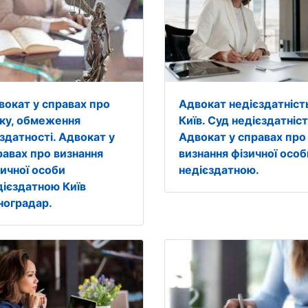
вокат у справах про
Адвокат недієздатніст
іку, обмеження
Київ. Суд недієздатніст
єздатності. Адвокат у
Адвокат у справах про
равах про визнання
визнання фізичної особ
зичної особи
недієздатною.
дієздатною Київ
ноградар.