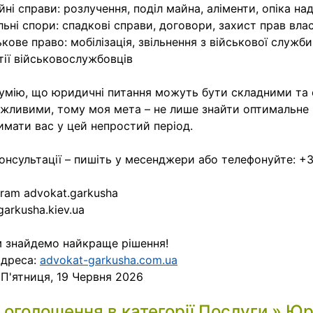
йні справи: розлучення, поділ майна, аліменти, опіка на
льні спори: спадкові справи, договори, захист прав вла
ькове право: мобілізація, звільнення з військової служби
тії військовослужбовців
умію, що юридичні питання можуть бути складними та
жливими, тому моя мета – не лише знайти оптимальне р
имати вас у цей непростий період.
онсультації – пишіть у месенджери або телефонуйте: +
gram advokat.garkusha
arkusha.kiev.ua
 знайдемо найкраще рішення!
адреса:
advokat-garkusha.com.ua
:
П'ятниця, 19 Червня 2026
і оголошення в категорії
Послуги
»
Юр