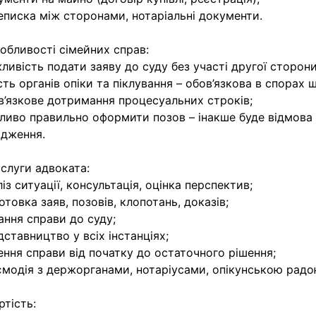
еписка між сторонами, нотаріальні документи.
обливості сімейних справ:
ливість подати заяву до суду без участі другої сторони
сть органів опіки та піклування – обов’язкова в спорах 
в’язкове дотримання процесуальних строків;
ливо правильно оформити позов – інакше буде відмова 
дження.
слуги адвоката:
ліз ситуації, консультація, оцінка перспектив;
готовка заяв, позовів, клопотань, доказів;
ання справи до суду;
дставництво у всіх інстанціях;
ення справи від початку до остаточного рішення;
ємодія з держорганами, нотаріусами, опікунською радо
ртість: