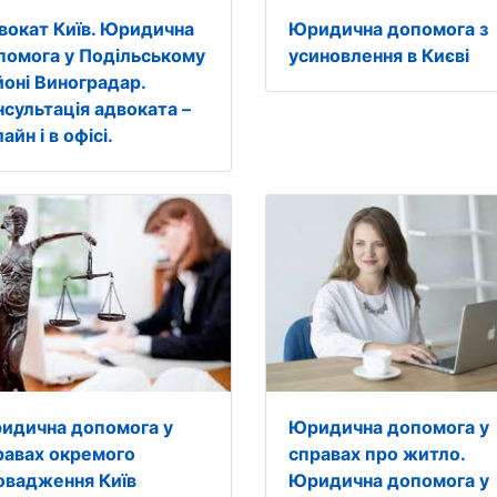
вокат Київ. Юридична
Юридична допомога з
помога у Подільському
усиновлення в Києві
йоні Виноградар.
нсультація адвоката –
айн і в офісі.
идична допомога у
Юридична допомога у
равах окремого
справах про житло.
овадження Київ
Юридична допомога у