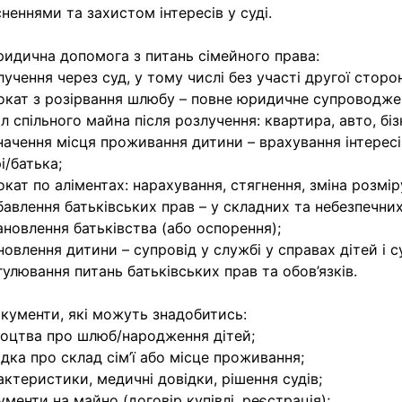
сненнями та захистом інтересів у суді.
идична допомога з питань сімейного права:
лучення через суд, у тому числі без участі другої сторо
окат з розірвання шлюбу – повне юридичне супроводже
іл спільного майна після розлучення: квартира, авто, біз
начення місця проживання дитини – врахування інтересі
і/батька;
окат по аліментах: нарахування, стягнення, зміна розмір
бавлення батьківських прав – у складних та небезпечних
ановлення батьківства (або оспорення);
новлення дитини – супровід у службі у справах дітей і су
гулювання питань батьківських прав та обов’язків.
кументи, які можуть знадобитись:
доцтва про шлюб/народження дітей;
ідка про склад сім’ї або місце проживання;
актеристики, медичні довідки, рішення судів;
ументи на майно (договір купівлі, реєстрація);