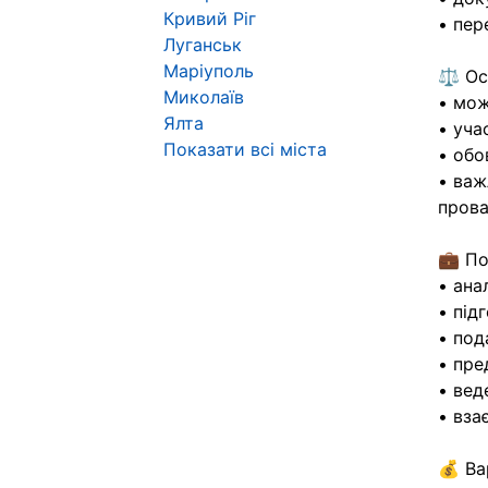
Кривий Ріг
• пер
Луганськ
Маріуполь
⚖️ Ос
Миколаїв
• мож
Ялта
• уча
Показати всі міста
• обо
• важ
прова
💼 По
• ана
• під
• под
• пре
• вед
• вза
💰 Ва