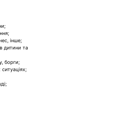
ни;
ння;
нес, інше;
в дитини та
у, борги;
 ситуаціях;
ді;