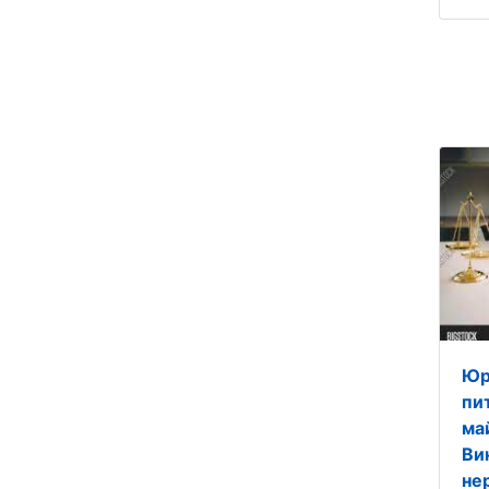
Юр
пи
ма
Ви
не