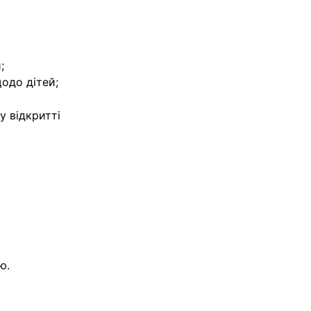
;
щодо дітей;
у відкритті
ю.