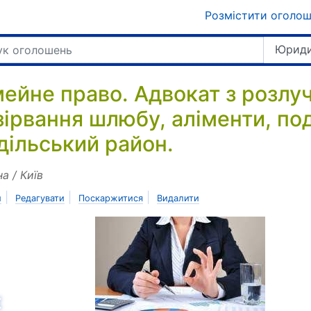
Розмістити оголо
Юриди
мейне право. Адвокат з розлу
зірвання шлюбу, аліменти, под
дільський район.
на / Київ
|
|
|
и
Редагувати
Поскаржитися
Видалити