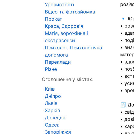
роз’я
Урочистості
Відео та фотозйомка
🔹 Юр
Прокат
• роз
Краса, Здоров'я
• адв
Магія, ворожіння і
• под
екстрасенси
• виз
Психолог, Психологічна
матер
допомога
• адв
Переклади
• поз
Різне
• вст
Оголошення у містах:
• уси
Київ
• вре
Дніпро
Львів
🧾 До
Харків
• сві
Донецьк
• дов
Одеса
• хар
Запоріжжя
• док