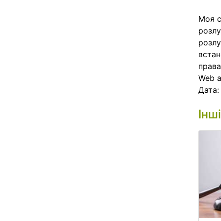
Моя с
розлу
розлу
встан
права
Web 
Дата
Інш