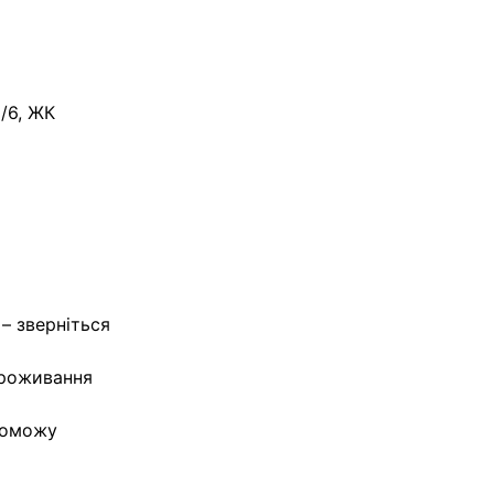
8/6, ЖК
 – зверніться
проживання
поможу