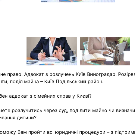
азад
не право. Адвокат з розлучень Київ Виноградар. Розірв
нти, поділ майна – Київ Подільський район.
бен адвокат з сімейних справ у Києві?
чете розлучитись через суд, поділити майно чи визначи
ивання дитини?
оможу Вам пройти всі юридичні процедури – з підтрим