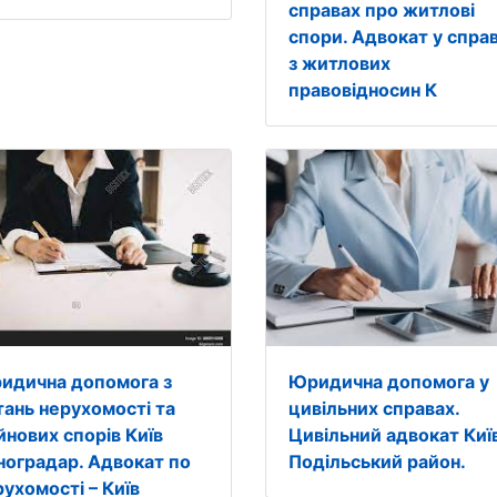
справах про житлові
спори. Адвокат у спра
з житлових
правовідносин К
идична допомога з
Юридична допомога у
тань нерухомості та
цивільних справах.
йнових спорів Київ
Цивільний адвокат Киї
ноградар. Адвокат по
Подільський район.
рухомості – Київ