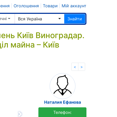
шення
|
Оголошення
|
Товари
|
Мій аккаунт
чні
Вся Україна
Знайти
чень Київ Виноградар.
іл майна – Київ
<
>
Наталия Ефанова
Телефон: