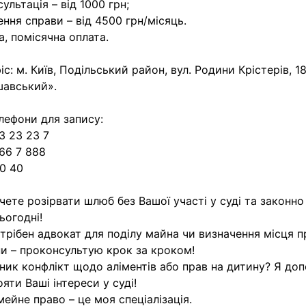
сультація – від 1000 грн;
ення справи – від 4500 грн/місяць.
а, помісячна оплата.
іс: м. Київ, Подільський район, вул. Родини Крістерів, 1
шавський».
лефони для запису:
3 23 23 7
66 7 888
0 40
чете розірвати шлюб без Вашої участі у суді та законно
ьогодні!
трібен адвокат для поділу майна чи визначення місця 
и – проконсультую крок за кроком!
ник конфлікт щодо аліментів або прав на дитину? Я до
ояти Ваші інтереси у суді!
мейне право – це моя спеціалізація.