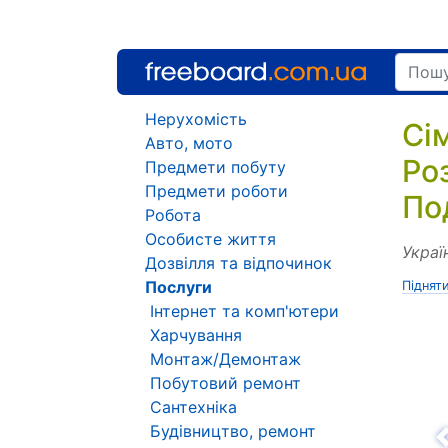
Нерухомість
Сі
Авто, мото
Ро
Предмети побуту
Предмети роботи
По
Робота
Особисте життя
Украї
Дозвілля та відпочинок
Послуги
Піднят
Інтернет та комп'ютери
Харчування
Монтаж/Демонтаж
Побутовий ремонт
Сантехніка
Будівництво, ремонт