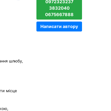
Вперёд
0972323237
3832040
0675667888
Написати автору
ання шлюбу,
ти місце
кою,