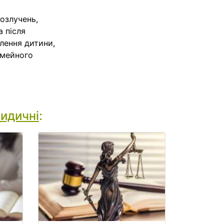
розлучень,
а після
влення дитини,
сімейного
идичні
: