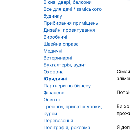
Н
Вікна, двері, балкони
Все для дачі / заміського
будинку
Прибирання приміщень
Дизайн, проектування
Виробничі
Швейна справа
Медичні
Ветеринарні
Бухгалтерія, аудит
Сімей
Охорона
аліме
Юридичні
Партнери по бізнесу
Потрі
Фінансові
Освітні
Ви хо
Тренінги, приватні уроки,
прож
курси
Перевезення
Я доп
Поліграфія, реклама