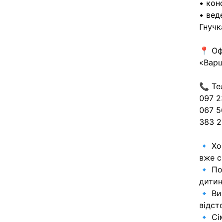
• кон
• вед
Гнучк
📍 Оф
«Вар
📞 Те
097 2
067 5
383 2
🔹 Хо
вже с
🔹 По
дитин
🔹 Ви
відст
🔹 Сі