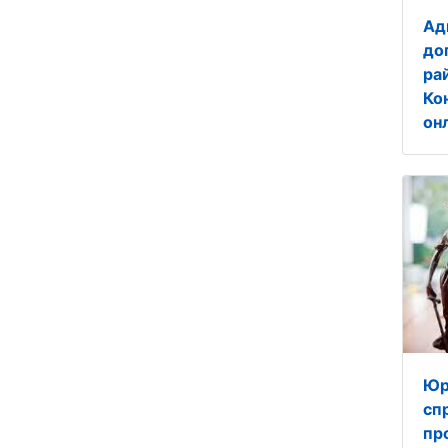
Ад
до
ра
Ко
онл
Юр
сп
пр