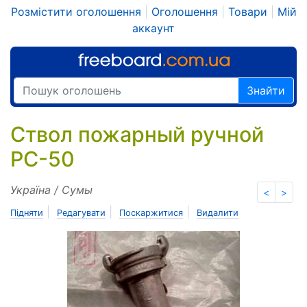
Розмістити оголошення
|
Оголошення
|
Товари
|
Мій
аккаунт
Знайти
Ствол пожарный ручной
РС-50
Україна / Сумы
<
>
|
|
|
Підняти
Редагувати
Поскаржитися
Видалити