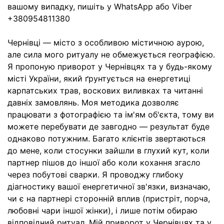
вашому випадку, пишіть у WhatsApp або Viber
+380954811380
Чернівці — місто з особливою містичною аурою,
але сила мого ритуалу не обмежується географією.
Я пропоную приворот у Чернівцях та у будь-якому
місті України, який ґрунтується на енергетиці
карпатських трав, воскових виливках та читанні
давніх замовлянь. Моя методика дозволяє
працювати з фотографією та ім'ям об'єкта, тому ви
можете перебувати де завгодно — результат буде
однаково потужним. Багато клієнтів звертаються
до мене, коли стосунки зайшли в глухий кут, коли
партнер пішов до іншої або коли кохання згасло
через побутові сварки. Я проводжу глибоку
діагностику вашої енергетичної зв'язки, визначаю,
чи є на партнері сторонній вплив (пристріт, порча,
любовні чари іншої жінки), і лише потім обираю
відповідний ритуал. Мій приворот у Чернівцях та у