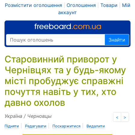
Розмістити оголошення
|
Оголошення
|
Товари
|
Мій
аккаунт
Знайти
Старовинний приворот у
Чернівцях та у будь-якому
місті пробуджує справжні
почуття навіть у тих, хто
давно охолов
Україна / Черновцы
<
>
|
|
|
Підняти
Редагувати
Поскаржитися
Видалити