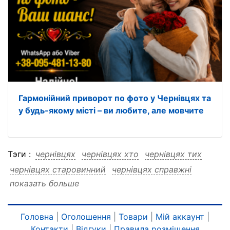
Гармонійний приворот по фото у Чернівцях та
у будь-якому місті – ви любите, але мовчите
Тэги :
чернівцях
чернівцях хто
чернівцях тих
чернівцях старовинний
чернівцях справжні
показать больше
чернівцях пробуджує
чернівцях приворот
чернівцях почуття
чернівцях охолов
чернівцях навіть
чернівцях місті
Головна
|
Оголошення
|
Товари
|
Мій аккаунт
|
Контакти
|
Відгуки
|
Правила розміщення