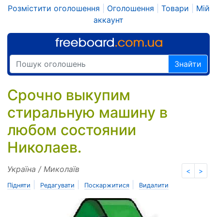
Розмістити оголошення
|
Оголошення
|
Товари
|
Мій
аккаунт
Знайти
Срочно выкупим
стиральную машину в
любом состоянии
Николаев.
Україна / Миколаїв
<
>
|
|
|
Підняти
Редагувати
Поскаржитися
Видалити