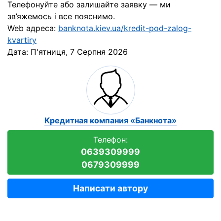
Телефонуйте або залишайте заявку — ми
зв’яжемось і все пояснимо.
Web адреса:
banknota.kiev.ua/kredit-pod-zalog-
kvartiry
Дата:
П'ятниця, 7 Серпня 2026
Кредитная компания «Банкнота»
Телефон:
0639309999
0679309999
Написати автору