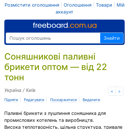
Розмістити оголошення
|
Оголошення
|
Товари
|
Мій
аккаунт
Знайти
Соняшникові паливні
брикети оптом — від 22
тонн
Україна / Київ
<
>
|
|
|
Підняти
Редагувати
Поскаржитися
Видалити
Паливні брикети з лушпиння соняшника для
промислових котелень та виробництв.
Висока теплотворність, щільна структура, тривале