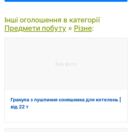
Інші оголошення в категорії
Предмети побуту
»
Різне
:
Без фото
Гранула з лушпиння соняшника для котелень |
від 22 т