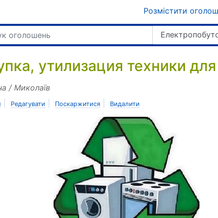
Розмістити оголо
Електропобуто
упка, утилизация техники для
на / Миколаїв
|
|
|
и
Редагувати
Поскаржитися
Видалити