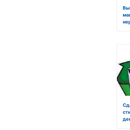
Вы
ма
не
Сд
ст
де