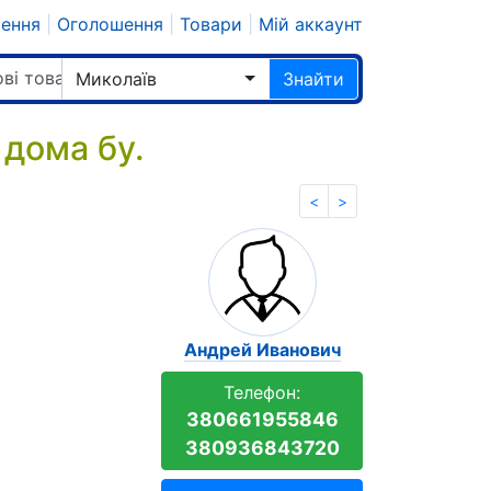
шення
|
Оголошення
|
Товари
|
Мій аккаунт
ві товари
Миколаїв
Знайти
 дома бу.
<
>
Андрей Иванович
Телефон:
380661955846
380936843720