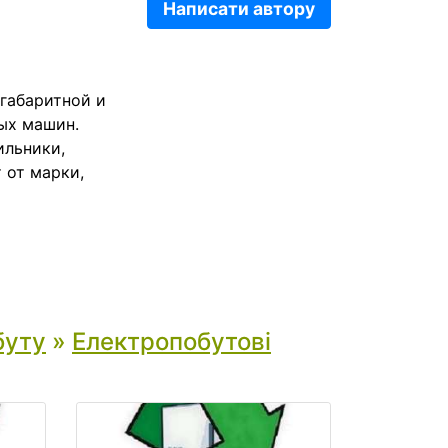
Написати автору
огабаритной и
ых машин.
ильники,
 от марки,
буту
»
Електропобутові