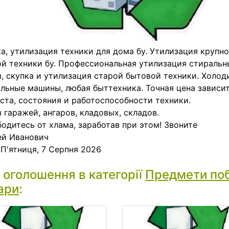
а, утилизация техники для дома бу. Утилизация крупн
й техники бу. Профессиональная утилизация стиральн
, скупка и утилизация старой бытовой техники. Холод
льные машины, любая быттехника. Точная цена зависит
ста, состояния и работоспособности техники.
 гаражей, ангаров, кладовых, складов.
одитесь от хлама, заработав при этом! Звоните
ей Иванович
:
П'ятниця, 7 Серпня 2026
і оголошення в категорії
Предмети по
ари
: