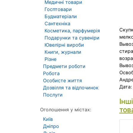
Медичні товари
Госптовари
Будматеріали
Сантехніка
Скупк
Косметика, парфумерія
мелко
Подарунки та сувеніри
Вывоз
Ювелірні вироби
стира
Книги, журнали
возра
Різне
Вывоз
Предмети роботи
Освоб
Робота
Андр
Особисте життя
Дата
Дозвілля та відпочинок
Послуги
Інш
тов
Оголошення у містах:
Київ
Дніпро