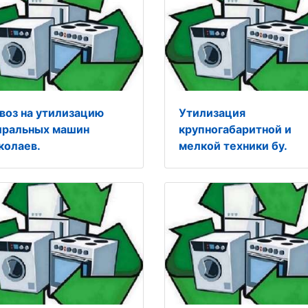
воз на утилизацию
Утилизация
иральных машин
крупногабаритной и
колаев.
мелкой техники бу.