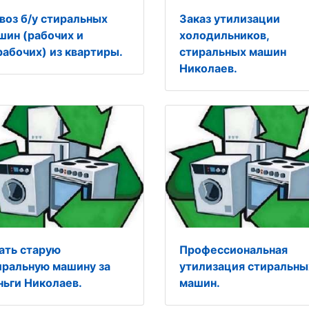
воз б/у стиральных
Заказ утилизации
шин (рабочих и
холодильников,
рабочих) из квартиры.
стиральных машин
Николаев.
ать старую
Профессиональная
иральную машину за
утилизация стиральны
ньги Николаев.
машин.