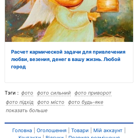
Расчет кармической задачи для привлечения
любви, везения, денег в вашу жизнь. Любой
город
Тэги :
фото
фото сильний
фото приворот
фото підхід
фото місто
фото будь-яке
показать больше
фото Індивідуальний
фото Індивідуальний сильний
фото Індивідуальний приворот
Головна
|
Оголошення
|
Товари
|
Мій аккаунт
|
Контакти
|
Відгуки
|
Правила розміщення