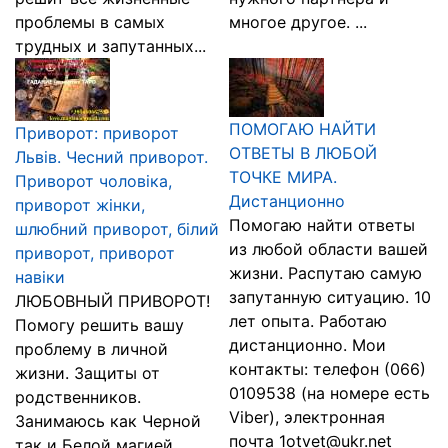
проблемы в самых
многое другое. ...
трудных и запутанных...
ПОМОГАЮ НАЙТИ
Приворот: приворот
ОТВЕТЫ В ЛЮБОЙ
Львів. Чесний приворот.
ТОЧКЕ МИРА.
Приворот чоловіка,
Дистанционно
приворот жінки,
Помогаю найти ответы
шлюбний приворот, білий
из любой области вашей
приворот, приворот
жизни. Распутаю самую
навіки
запутанную ситуацию. 10
ЛЮБОВНЫЙ ПРИВОРОТ!
лет опыта. Работаю
Помогу решить вашу
дистанционно. Мои
проблему в личной
контакты: телефон (066)
жизни. Защиты от
0109538 (на номере есть
родственников.
Viber), электронная
Занимаюсь как Черной
почта 1otvet@ukr.net
так и Белой магией