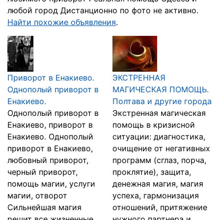
любой город Дистанционно по фото не активно.
Найти похожие объявления
.
Приворот в Енакиево.
ЭКСТРЕННАЯ
Однополый приворот в
МАГИЧЕСКАЯ ПОМОЩЬ.
Енакиево.
Полтава и другие города
Однополый приворот в
Экстренная магическая
Енакиево, приворот в
помощь в кризисной
Енакиево. Однополый
ситуации: диагностика,
приворот в Енакиево,
очищение от негативных
любовный приворот,
программ (сглаз, порча,
черный приворот,
проклятие), защита,
помощь магии, услуги
денежная магия, магия
магии, отворот
успеха, гармонизация
Сильнейшая магия
отношений, притяжение
решит все жизненные
нужного партнера и